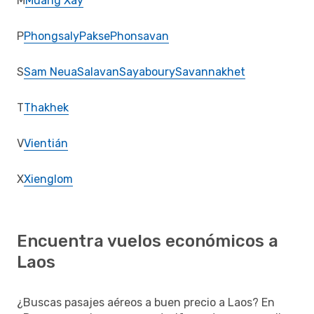
M
Muang Xay
P
Phongsaly
Pakse
Phonsavan
S
Sam Neua
Salavan
Sayaboury
Savannakhet
T
Thakhek
V
Vientián
X
Xienglom
Encuentra vuelos económicos a
Laos
¿Buscas pasajes aéreos a buen precio a Laos? En