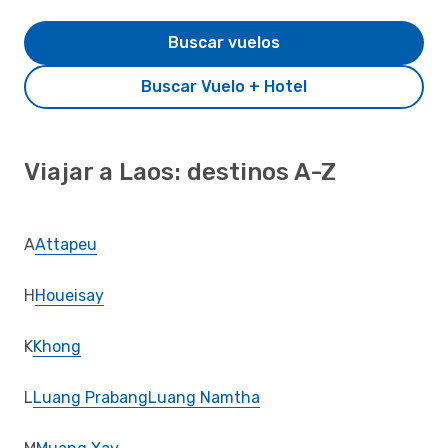
Buscar vuelos
Buscar Vuelo + Hotel
Viajar a Laos: destinos A-Z
A
Attapeu
H
Houeisay
K
Khong
L
Luang Prabang
Luang Namtha