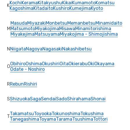
Kochi
Kerama
Kitakyushu
Kikai
Kumamoto
Komatsu
K
Kagoshima
Kitadaito
Kushiro
Kumejima
Kyoto
Masuda
Miyazaki
Monbetsu
Memanbetsu
Minamidaito
M
Matsumoto
Miyakojima
Misawa
Minamitorishima
Miyakejima
Matsuyama
Miyakojima - Shimojishima
N
Niigata
Nagoya
Nagasaki
Nakashibetsu
Obihiro
Oshima
Okushiri
Oita
Okierabu
Oki
Okayama
O
Odate - Noshiro
R
Rebun
Rishiri
S
Shizuoka
Saga
Sendai
Sado
Shirahama
Shonai
Takamatsu
Toyooka
Tokunoshima
Tokushima
T
Tanegashima
Toyama
Tarama
Tsushima
Tottori