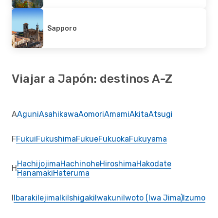
Sapporo
Viajar a Japón: destinos A-Z
A
Aguni
Asahikawa
Aomori
Amami
Akita
Atsugi
F
Fukui
Fukushima
Fukue
Fukuoka
Fukuyama
Hachijojima
Hachinohe
Hiroshima
Hakodate
H
Hanamaki
Hateruma
I
Ibaraki
Iejima
Iki
Ishigaki
Iwakuni
Iwoto (Iwa Jima)
Izumo