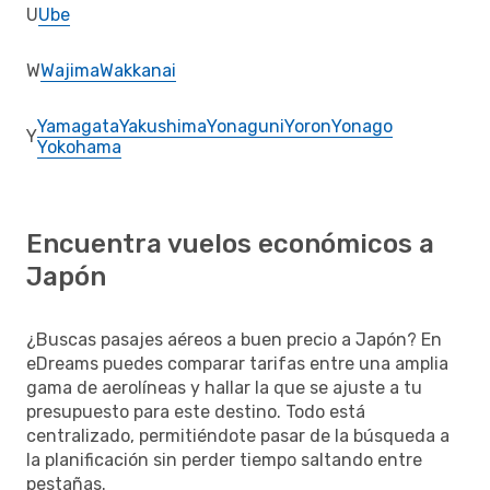
U
Ube
W
Wajima
Wakkanai
Yamagata
Yakushima
Yonaguni
Yoron
Yonago
Y
Yokohama
Encuentra vuelos económicos a
Japón
¿Buscas pasajes aéreos a buen precio a Japón? En
eDreams puedes comparar tarifas entre una amplia
gama de aerolíneas y hallar la que se ajuste a tu
presupuesto para este destino. Todo está
centralizado, permitiéndote pasar de la búsqueda a
la planificación sin perder tiempo saltando entre
pestañas.