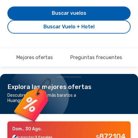
Buscar vuelos
Buscar Vuelo + Hotel
Mejores ofertas
Preguntas frecuentes
Explora las mejores ofertas
Descubre los vuelos más baratos a
Huangshan
Dom., 30 Ago.
872104
$
Icelandair
3 Escalas