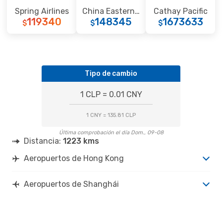
Spring Airlines
China Eastern Airlines
Cathay Pacific
119340
148345
1673633
$
$
$
Tipo de cambio
1 CLP = 0.01 CNY
1 CNY = 135.81 CLP
Última comprobación el día Dom., 09-08
Distancia:
1223 kms
Aeropuertos de Hong Kong
Aeropuertos de Shanghái