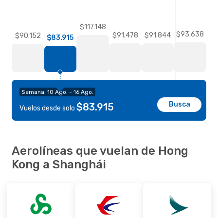
$117.148
$93.638
$91.844
$91.478
$90.152
$83.915
Semana: 10 Ago. - 16 Ago.
Busca
$83.915
Vuelos desde solo
Aerolíneas que vuelan de Hong
Kong a Shanghái