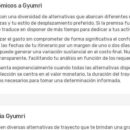
ómicos a Gyumri
 con una diversidad de alternativas que abarcan diferentes n
zas y tu estilo de desplazamiento preferido. Si la premisa f
e traduce en disponer de más tiempo para dedicar a tus act
izar el gasto sin comprometer de forma significativa el conf
las fechas de tu itinerario por un margen de uno o dos días
 puede generar una variación sustancial en el costo final. 
nsparente, facilitando tu análisis en función de los requer
menta exponencialmente cuando todas las alternativas disp
lección se centra en el valor monetario, la duración del tra
os necesarios para tomar una determinación informada.
cia Gyumri
en diversas alternativas de trayecto que te brindan una gran 