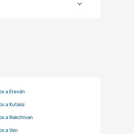
os a Ereván
os a Kutaisi
os a Nakchivan
os a Van