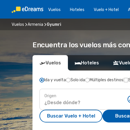
Vuelos
Hoteles
Vuelo + Hotel
A
Vuelos
Armenia
Gyumri
Encuentra los vuelos más co
Vuelos
Hoteles
Vuel
Ida y vuelta
Solo ida
Múltiples destinos
Origen
Buscar Vuelo + Hotel
Busca