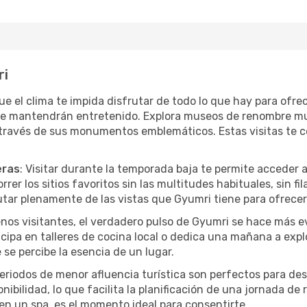
ri
que el clima te impida disfrutar de todo lo que hay para ofr
te mantendrán entretenido. Explora museos de renombre mu
a través de sus monumentos emblemáticos. Estas visitas te 
eras
: Visitar durante la temporada baja te permite acceder 
rer los sitios favoritos sin las multitudes habituales, sin fi
utar plenamente de las vistas que Gyumri tiene para ofrecer
nos visitantes, el verdadero pulso de Gyumri se hace más e
ticipa en talleres de cocina local o dedica una mañana a exp
se percibe la esencia de un lugar.
periodos de menor afluencia turística son perfectos para des
ibilidad, lo que facilita la planificación de una jornada de
en un spa, es el momento ideal para consentirte.