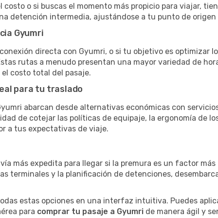
el costo o si buscas el momento más propicio para viajar, tien
una detención intermedia, ajustándose a tu punto de origen
acia Gyumri
conexión directa con Gyumri, o si tu objetivo es optimizar l
stas rutas a menudo presentan una mayor variedad de horario
el costo total del pasaje.
eal para tu traslado
yumri abarcan desde alternativas económicas con servicios 
dad de cotejar las políticas de equipaje, la ergonomía de los 
or a tus expectativas de viaje.
 vía más expedita para llegar si la premura es un factor má
ras terminales y la planificación de detenciones, desembarc
as estas opciones en una interfaz intuitiva. Puedes aplicar
 aérea para
comprar tu pasaje a Gyumri
de manera ágil y sen