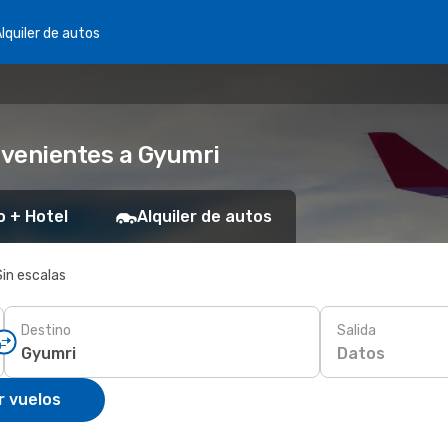
lquiler de autos
nvenientes a Gyumri
o + Hotel
Alquiler de autos
Sin escalas
Destino
Salida
Datos
r vuelos