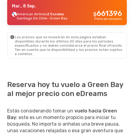
Dom., 25 Oct.
Mar., 8 Sep.
- Jue., 29 Oct.
661396
$
American Airlines
American Airlines
2 Escalas
2 Escalas
Santiago De Chile
Santiago De Chile
- Green Bay
- Green Bay
Precio por pasajero
1169815
$
American Airlines
2 Escalas
Green Bay
- Santiago De Chile
Precio por pasajero
Los precios que se muestran en esta página estaban
Mar., 25 Ago.
- Dom., 30 Ago.
disponibles durante los últimos 20 días para los periodos
especificados y no deben considerarse el precio final ofrecido.
American Airlines
2 Escalas
Ten en cuenta que la disponibilidad y los precios están sujetos
Santiago De Chile
- Green Bay
a cambios.
1298249
$
American Airlines
2 Escalas
Green Bay
- Santiago De Chile
Precio por pasajero
Reserva hoy tu vuelo a Green Bay
al mejor precio con eDreams
Estás considerando tomar un
vuelo hacia Green
Bay
; este es un momento propicio para iniciar tu
búsqueda. No importa si anhelas una breve pausa,
unas vacaciones relajadas o esa gran aventura que