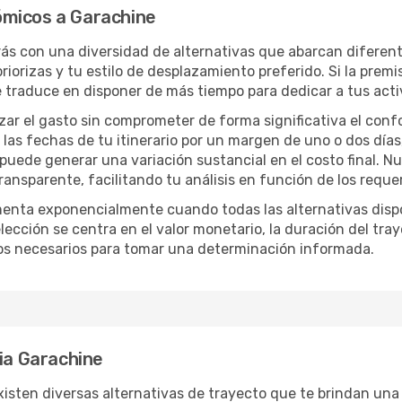
ómicos a Garachine
arás con una diversidad de alternativas que abarcan diferent
iorizas y tu estilo de desplazamiento preferido. Si la premi
e traduce en disponer de más tiempo para dedicar a tus act
izar el gasto sin comprometer de forma significativa el conf
las fechas de tu itinerario por un margen de uno o dos días
 puede generar una variación sustancial en el costo final. 
nsparente, facilitando tu análisis en función de los requer
menta exponencialmente cuando todas las alternativas disp
lección se centra en el valor monetario, la duración del tra
os necesarios para tomar una determinación informada.
cia Garachine
isten diversas alternativas de trayecto que te brindan una gr