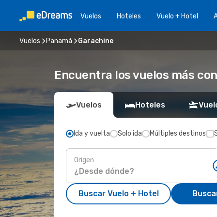
Vuelos
Hoteles
Vuelo + Hotel
A
Vuelos
Panamá
Garachine
Encuentra los vuelos más co
Vuelos
Hoteles
Vuel
Ida y vuelta
Solo ida
Múltiples destinos
Origen
Buscar Vuelo + Hotel
Busca