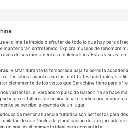
chine
que el clima te impida disfrutar de todo lo que hay para ofr
te mantendrán entretenido. Explora museos de renombre mu
a través de sus monumentos emblemáticos. Estas visitas te 
eras
: Visitar durante la temporada baja te permite acceder 
rer los sitios favoritos sin las multitudes habituales, sin fi
utar plenamente de las vistas que Garachine tiene para ofre
nos visitantes, el verdadero pulso de Garachine se hace má
, participa en talleres de cocina local o dedica una mañana 
mente se percibe la esencia de un lugar.
periodos de menor afluencia turística son perfectos para des
ibilidad, lo que facilita la planificación de una jornada de
en un spa, es el momento ideal para consentirte.