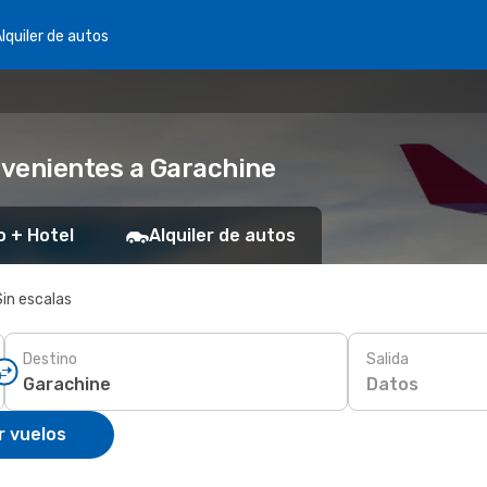
lquiler de autos
nvenientes a Garachine
o + Hotel
Alquiler de autos
Sin escalas
Destino
Salida
Datos
r vuelos