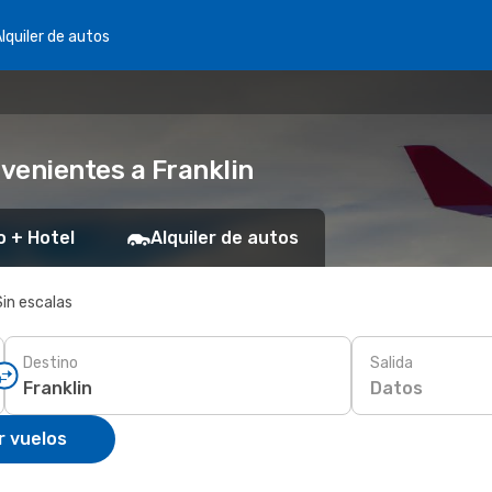
lquiler de autos
venientes a Franklin
o + Hotel
Alquiler de autos
Sin escalas
Destino
Salida
Datos
r vuelos