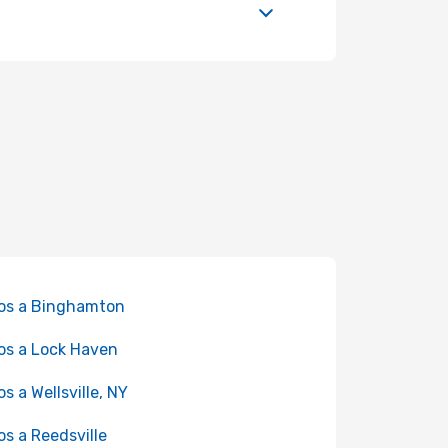
os a Binghamton
os a Lock Haven
os a Wellsville, NY
os a Reedsville