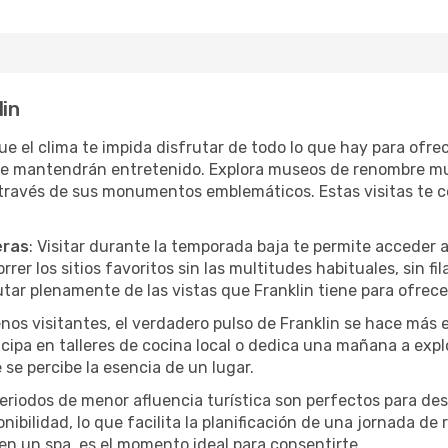
lin
que el clima te impida disfrutar de todo lo que hay para ofre
te mantendrán entretenido. Explora museos de renombre mu
a través de sus monumentos emblemáticos. Estas visitas te 
eras
: Visitar durante la temporada baja te permite acceder 
rer los sitios favoritos sin las multitudes habituales, sin fi
utar plenamente de las vistas que Franklin tiene para ofrece
nos visitantes, el verdadero pulso de Franklin se hace más 
ticipa en talleres de cocina local o dedica una mañana a exp
se percibe la esencia de un lugar.
periodos de menor afluencia turística son perfectos para des
ibilidad, lo que facilita la planificación de una jornada de
en un spa, es el momento ideal para consentirte.