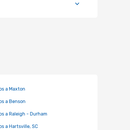
os a Maxton
os a Benson
os a Raleigh - Durham
os a Hartsville, SC