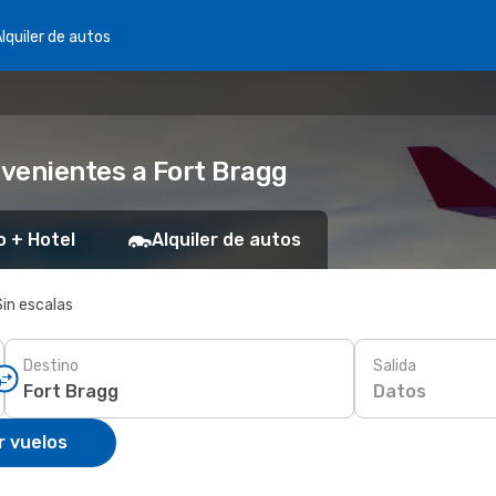
lquiler de autos
venientes a Fort Bragg
o + Hotel
Alquiler de autos
Sin escalas
Destino
Salida
Datos
r vuelos