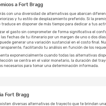
ómicos a Fort Bragg
arás con una diversidad de alternativas que abarcan diferent
iorizas y tu estilo de desplazamiento preferido. Si la premi
e traduce en disponer de más tiempo para dedicar a tus act
izar el gasto sin comprometer de forma significativa el conf
las fechas de tu itinerario por un margen de uno o dos días
 puede generar una variación sustancial en el costo final. 
nsparente, facilitando tu análisis en función de los requer
menta exponencialmente cuando todas las alternativas disp
lección se centra en el valor monetario, la duración del tra
os necesarios para tomar una determinación informada.
ia Fort Bragg
xisten diversas alternativas de trayecto que te brindan una g