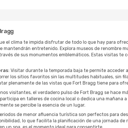
 Bragg
que el clima te impida disfrutar de todo lo que hay para ofr
te mantendrán entretenido. Explora museos de renombre mu
a través de sus monumentos emblemáticos. Estas visitas te 
eras
: Visitar durante la temporada baja te permite acceder 
rer los sitios favoritos sin las multitudes habituales, sin fi
utar plenamente de las vistas que Fort Bragg tiene para ofre
nos visitantes, el verdadero pulso de Fort Bragg se hace m
, participa en talleres de cocina local o dedica una mañana 
mente se percibe la esencia de un lugar.
periodos de menor afluencia turística son perfectos para des
ibilidad, lo que facilita la planificación de una jornada de
en un spa, es el momento ideal para consentirte.