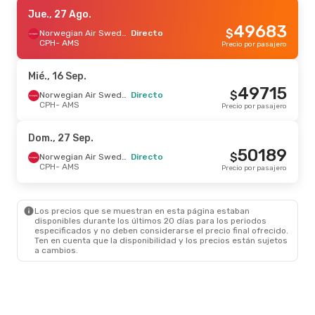
Jue., 27 Ago.
Jue., 27 Ago.
- Dom., 30 Ago.
49683
$
Norwegian Air Sweden
Norwegian Air Sweden
Directo
Directo
CPH
CPH
- AMS
- AMS
Precio por pasajero
173153
$
Norwegian Air Sweden
Directo
AMS
- CPH
Precio por pasajero
Mié., 16 Sep.
49715
$
Norwegian Air Sweden
Directo
CPH
- AMS
Precio por pasajero
Dom., 27 Sep.
50189
$
Norwegian Air Sweden
Directo
CPH
- AMS
Precio por pasajero
Los precios que se muestran en esta página estaban
disponibles durante los últimos 20 días para los periodos
especificados y no deben considerarse el precio final ofrecido.
Ten en cuenta que la disponibilidad y los precios están sujetos
a cambios.