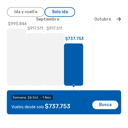
Ida y vuelta
Solo ida
Septiembre
Octubre
$995.846
$917.511
$917.511
$737.753
Semana: 26 Oct. - 1 Nov.
Busca
$737.753
Vuelos desde solo