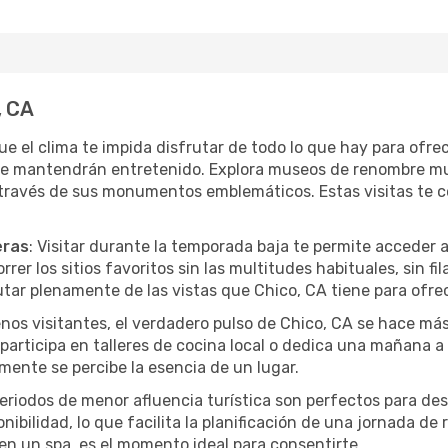
, CA
que el clima te impida disfrutar de todo lo que hay para ofr
te mantendrán entretenido. Explora museos de renombre mu
a través de sus monumentos emblemáticos. Estas visitas te 
eras
: Visitar durante la temporada baja te permite acceder 
rer los sitios favoritos sin las multitudes habituales, sin fi
utar plenamente de las vistas que Chico, CA tiene para ofrec
nos visitantes, el verdadero pulso de Chico, CA se hace má
, participa en talleres de cocina local o dedica una mañana 
mente se percibe la esencia de un lugar.
periodos de menor afluencia turística son perfectos para des
ibilidad, lo que facilita la planificación de una jornada de
en un spa, es el momento ideal para consentirte.