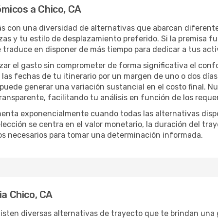
micos a Chico, CA
rás con una diversidad de alternativas que abarcan diferente
zas y tu estilo de desplazamiento preferido. Si la premisa f
e traduce en disponer de más tiempo para dedicar a tus act
izar el gasto sin comprometer de forma significativa el conf
las fechas de tu itinerario por un margen de uno o dos días
 puede generar una variación sustancial en el costo final. 
nsparente, facilitando tu análisis en función de los requer
menta exponencialmente cuando todas las alternativas disp
lección se centra en el valor monetario, la duración del tra
os necesarios para tomar una determinación informada.
ia Chico, CA
isten diversas alternativas de trayecto que te brindan una gr