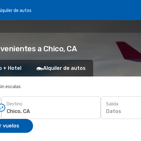
lquiler de autos
venientes a Chico, CA
o + Hotel
Alquiler de autos
Sin escalas
Destino
Salida
Datos
r vuelos