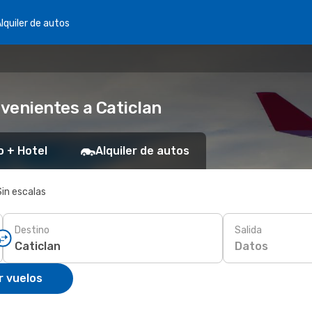
lquiler de autos
venientes a Caticlan
o + Hotel
Alquiler de autos
Sin escalas
Destino
Salida
Datos
r vuelos