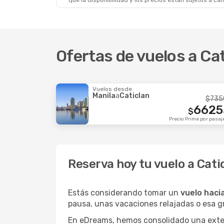
que la disponibilidad y los precios están sujetos a ca
Ofertas de vuelos a Ca
Vuelos desde
Manila
a
Caticlan
$
735
6625
$
Precio Prime por pasaj
Reserva hoy tu vuelo a Cati
Estás considerando tomar un
vuelo haci
pausa, unas vacaciones relajadas o esa 
En eDreams, hemos consolidado una extens