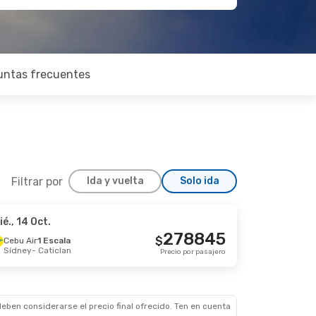
untas frecuentes
Filtrar por
Ida y vuelta
Solo ida
ié., 14 Oct.
278845
$
Cebu Air
1 Escala
Sídney
- Caticlan
Precio por pasajero
eben considerarse el precio final ofrecido. Ten en cuenta