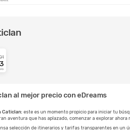
mbios.
ticlan
01
3
ero
clan al mejor precio con eDreams
a Caticlan
; este es un momento propicio para iniciar tu bús
gran aventura que has aplazado, comenzar a explorar ahora 
a selección de itinerarios y tarifas transparentes en un ún