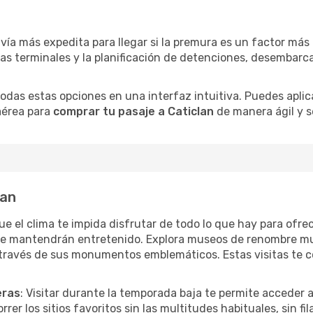
 vía más expedita para llegar si la premura es un factor má
ras terminales y la planificación de detenciones, desembarc
as estas opciones en una interfaz intuitiva. Puedes aplicar
 aérea para
comprar tu pasaje a Caticlan
de manera ágil y se
lan
que el clima te impida disfrutar de todo lo que hay para ofre
te mantendrán entretenido. Explora museos de renombre mu
a través de sus monumentos emblemáticos. Estas visitas te 
eras
: Visitar durante la temporada baja te permite acceder 
rer los sitios favoritos sin las multitudes habituales, sin fi