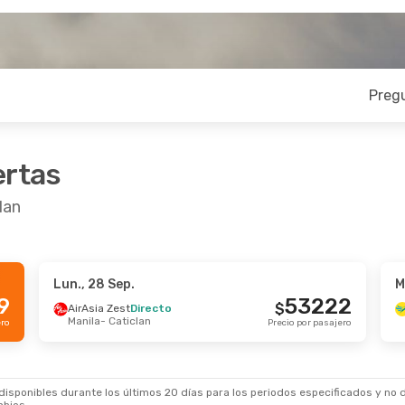
Preg
ertas
lan
Lun., 28 Sep.
M
9
53222
$
AirAsia Zest
Directo
Manila
- Caticlan
ero
Precio por pasajero
sponibles durante los últimos 20 días para los periodos especificados y no d