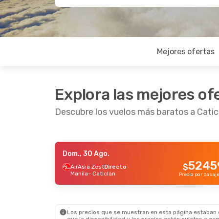
Mejores ofertas
Explora las mejores of
Descubre los vuelos más baratos a Catic
Dom., 30 Ago.
Mié., 26 Ago.
- Dom., 30 Ago.
5245
$
AirAsia Zest
Directo
Manila
- Caticlan
AirAsia Zest
Directo
Precio por pasaj
Manila
- Caticlan
76488
$
Cebu Air
Directo
Caticlan
- Manila
Precio por pasajero
Los precios que se muestran en esta página estaban di