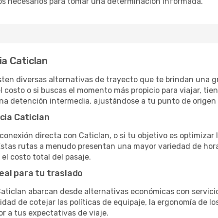
os necesarios para tomar una determinación informada.
ia Caticlan
sten diversas alternativas de trayecto que te brindan una gra
el costo o si buscas el momento más propicio para viajar, tien
una detención intermedia, ajustándose a tu punto de origen
cia Caticlan
conexión directa con Caticlan, o si tu objetivo es optimizar
stas rutas a menudo presentan una mayor variedad de horario
el costo total del pasaje.
eal para tu traslado
ticlan abarcan desde alternativas económicas con servicio
dad de cotejar las políticas de equipaje, la ergonomía de los 
or a tus expectativas de viaje.