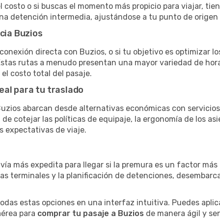
el costo o si buscas el momento más propicio para viajar, tien
una detención intermedia, ajustándose a tu punto de origen
acia Buzios
conexión directa con Buzios, o si tu objetivo es optimizar l
stas rutas a menudo presentan una mayor variedad de horario
el costo total del pasaje.
eal para tu traslado
uzios abarcan desde alternativas económicas con servicios 
e cotejar las políticas de equipaje, la ergonomía de los asie
s expectativas de viaje.
 vía más expedita para llegar si la premura es un factor má
ras terminales y la planificación de detenciones, desembarc
as estas opciones en una interfaz intuitiva. Puedes aplicar
 aérea para
comprar tu pasaje a Buzios
de manera ágil y sen