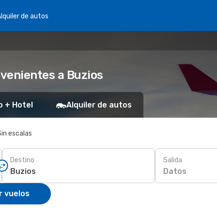
lquiler de autos
venientes a Buzios
o + Hotel
Alquiler de autos
Sin escalas
Destino
Salida
Datos
r vuelos