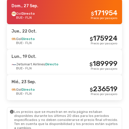
Sáb., 5 Sep.
Dom., 27 Sep.
- Dom., 6 Sep.
171954
$
Gol
Gol
Directo
Directo
BUE
BUE
- FLN
- FLN
Precio por pasajero
286651
$
Gol
Directo
FLN
- BUE
Precio por pasajero
Jue., 22 Oct.
175924
$
Dom., 23 Ago.
Gol
Directo
- Dom., 23 Ago.
BUE
- FLN
Precio por pasajero
Gol
Directo
BUE
- FLN
291637
$
Gol
Directo
Lun., 19 Oct.
FLN
- BUE
Precio por pasajero
189999
$
Jetsmart Airlines
Directo
BUE
- FLN
Precio por pasajero
Vie., 18 Sep.
- Mié., 23 Sep.
Gol
Directo
Mié., 23 Sep.
BUE
- FLN
293210
236519
$
LATAM Airlines
1 Escala
$
Gol
Directo
FLN
- BUE
Precio por pasajero
BUE
- FLN
Precio por pasajero
Mié., 28 Oct.
- Mié., 28 Oct.
Los precios que se muestran en esta página estaban
LATAM Airlines
1 Escala
disponibles durante los últimos 20 días para los periodos
BUE
- FLN
311731
especificados y no deben considerarse el precio final ofrecido.
$
Jetsmart Airlines
Directo
Ten en cuenta que la disponibilidad y los precios están sujetos
FLN
- BUE
Precio por pasajero
a cambios.