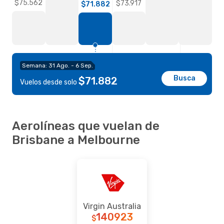
$75.562
$73.917
$71.882
Semana: 31 Ago. - 6 Sep.
Busca
$71.882
Vuelos desde solo
Aerolíneas que vuelan de
Brisbane a Melbourne
Virgin Australia
140923
$