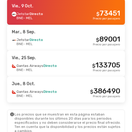
Mar., 8 Sep.
Vie., 9 Oct.
- Mar., 15 Sep.
73451
$
Jetstar
Jetstar
Directo
Directo
BNE
BNE
- MEL
- MEL
Precio por pasajero
148640
$
Jetstar
Directo
MEL
- BNE
Precio por pasajero
Mar., 8 Sep.
89001
$
Jetstar
Directo
BNE
- MEL
Precio por pasajero
Vie., 25 Sep.
133705
$
Qantas Airways
Directo
BNE
- MEL
Precio por pasajero
Jue., 8 Oct.
386490
$
Qantas Airways
Directo
BNE
- MEL
Precio por pasajero
Los precios que se muestran en esta página estaban
disponibles durante los últimos 20 días para los periodos
especificados y no deben considerarse el precio final ofrecido.
Ten en cuenta que la disponibilidad y los precios están sujetos
a cambios.