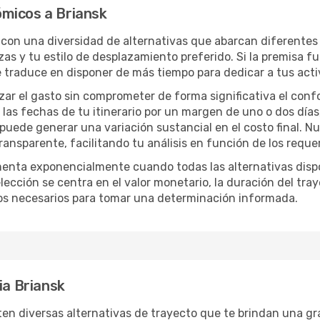
micos a Briansk
s con una diversidad de alternativas que abarcan diferentes 
zas y tu estilo de desplazamiento preferido. Si la premisa f
e traduce en disponer de más tiempo para dedicar a tus act
izar el gasto sin comprometer de forma significativa el conf
las fechas de tu itinerario por un margen de uno o dos días
 puede generar una variación sustancial en el costo final. 
nsparente, facilitando tu análisis en función de los requer
menta exponencialmente cuando todas las alternativas disp
lección se centra en el valor monetario, la duración del tra
os necesarios para tomar una determinación informada.
ia Briansk
ten diversas alternativas de trayecto que te brindan una gran