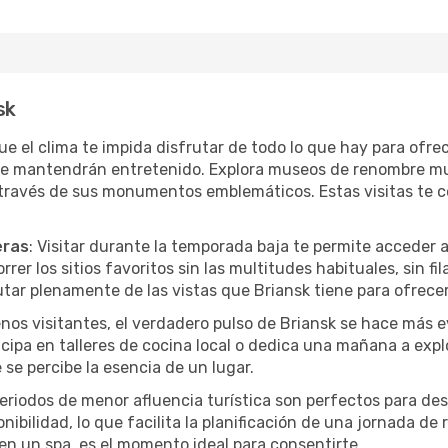
sk
que el clima te impida disfrutar de todo lo que hay para ofre
te mantendrán entretenido. Explora museos de renombre mu
a través de sus monumentos emblemáticos. Estas visitas te 
eras
: Visitar durante la temporada baja te permite acceder 
rer los sitios favoritos sin las multitudes habituales, sin fi
utar plenamente de las vistas que Briansk tiene para ofrecer
nos visitantes, el verdadero pulso de Briansk se hace más e
ticipa en talleres de cocina local o dedica una mañana a exp
se percibe la esencia de un lugar.
periodos de menor afluencia turística son perfectos para des
ibilidad, lo que facilita la planificación de una jornada de
en un spa, es el momento ideal para consentirte.