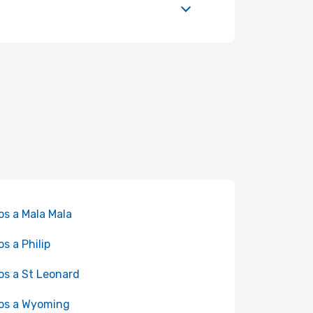
os a Mala Mala
os a Philip
os a St Leonard
os a Wyoming