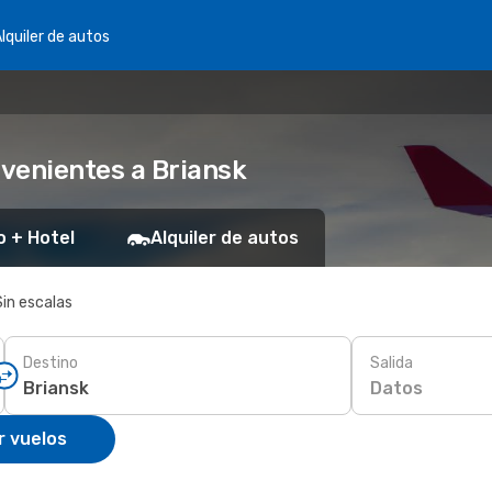
lquiler de autos
venientes a Briansk
o + Hotel
Alquiler de autos
Sin escalas
Destino
Salida
Datos
r vuelos