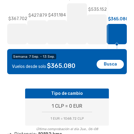
$535.152
$431.184
$427.879
$367.702
$365.080
Semana: 7 Sep. - 13 Sep.
Busca
$365.080
Vuelos desde solo
Tipo de cambio
1 CLP = 0 EUR
1 EUR = 1068.72 CLP
Última comprobación el día Jue., 06-08