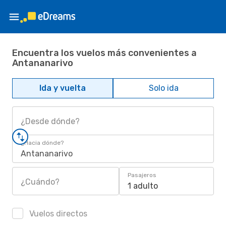
Encuentra los vuelos más convenientes a
Antananarivo
Ida y vuelta
Solo ida
¿Desde dónde?
¿Hacia dónde?
Antananarivo
Pasajeros
¿Cuándo?
1 adulto
Vuelos directos