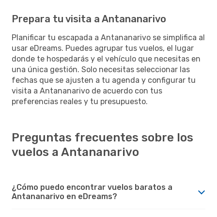
Prepara tu visita a Antananarivo
Planificar tu escapada a Antananarivo se simplifica al
usar eDreams. Puedes agrupar tus vuelos, el lugar
donde te hospedarás y el vehículo que necesitas en
una única gestión. Solo necesitas seleccionar las
fechas que se ajusten a tu agenda y configurar tu
visita a Antananarivo de acuerdo con tus
preferencias reales y tu presupuesto.
Preguntas frecuentes sobre los
vuelos a Antananarivo
¿Cómo puedo encontrar vuelos baratos a
Antananarivo en eDreams?