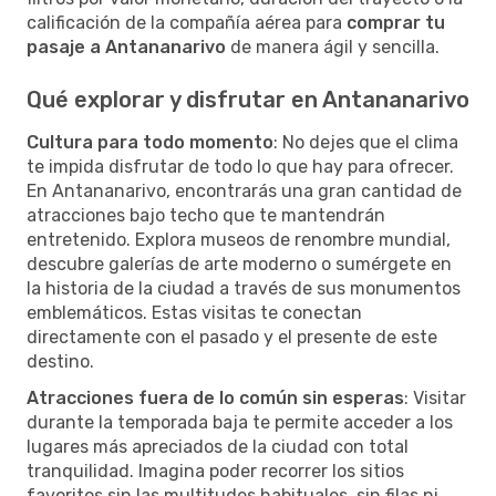
calificación de la compañía aérea para
comprar tu
pasaje a Antananarivo
de manera ágil y sencilla.
Qué explorar y disfrutar en Antananarivo
Cultura para todo momento
: No dejes que el clima
te impida disfrutar de todo lo que hay para ofrecer.
En Antananarivo, encontrarás una gran cantidad de
atracciones bajo techo que te mantendrán
entretenido. Explora museos de renombre mundial,
descubre galerías de arte moderno o sumérgete en
la historia de la ciudad a través de sus monumentos
emblemáticos. Estas visitas te conectan
directamente con el pasado y el presente de este
destino.
Atracciones fuera de lo común sin esperas
: Visitar
durante la temporada baja te permite acceder a los
lugares más apreciados de la ciudad con total
tranquilidad. Imagina poder recorrer los sitios
favoritos sin las multitudes habituales, sin filas ni