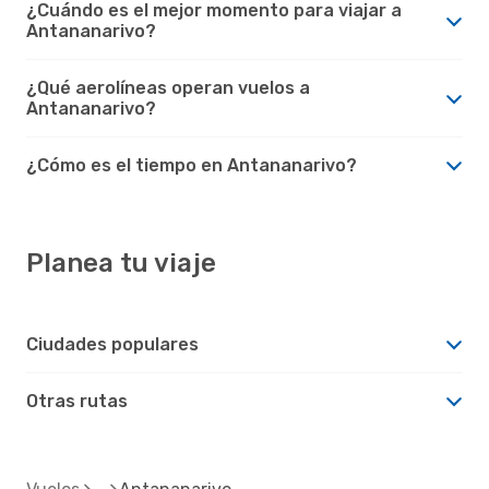
¿Cuándo es el mejor momento para viajar a
Antananarivo?
¿Qué aerolíneas operan vuelos a
Antananarivo?
¿Cómo es el tiempo en Antananarivo?
Planea tu viaje
Ciudades populares
Otras rutas