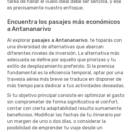
tarea de hallar el vuelo ideal debe ser sencilla, y ese
es precisamente nuestro enfoque.
Encuentra los pasajes más económicos
a Antananarivo
Al explorar
pasajes a Antananarivo
, te toparás con
una diversidad de alternativas que abarcan
diferentes niveles de inversión. La alternativa más
adecuada se define por aquello que priorizas y tu
estilo de desplazamiento preferido. Si la premisa
fundamental es la eficiencia temporal, optar por una
travesía aérea más breve se traduce en disponer de
más tiempo para dedicar a tus actividades deseadas.
Si tu objetivo principal consiste en optimizar el gasto
sin comprometer de forma significativa el confort,
contar con cierta adaptabilidad resulta sumamente
beneficioso. Modificar las fechas de tu itinerario por
un margen de uno o dos días, o considerar la
posibilidad de emprender tu viaje desde un