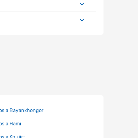
os a Bayankhongor
os a Hami
os a Khujirt