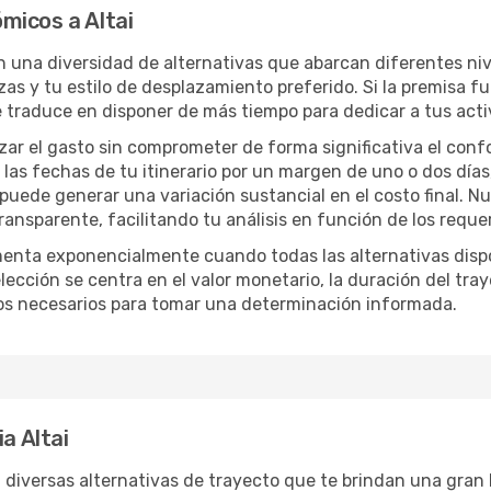
micos a Altai
on una diversidad de alternativas que abarcan diferentes niv
zas y tu estilo de desplazamiento preferido. Si la premisa f
e traduce en disponer de más tiempo para dedicar a tus act
izar el gasto sin comprometer de forma significativa el conf
las fechas de tu itinerario por un margen de uno o dos días
 puede generar una variación sustancial en el costo final. 
nsparente, facilitando tu análisis en función de los requer
menta exponencialmente cuando todas las alternativas disp
lección se centra en el valor monetario, la duración del tra
os necesarios para tomar una determinación informada.
a Altai
n diversas alternativas de trayecto que te brindan una gran li