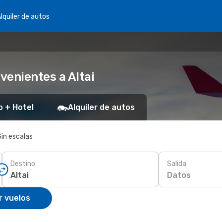
lquiler de autos
venientes a Altai
o + Hotel
Alquiler de autos
Sin escalas
Destino
Salida
Datos
r vuelos