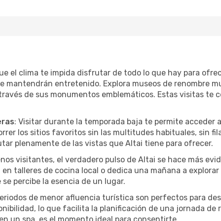
ue el clima te impida disfrutar de todo lo que hay para ofre
te mantendrán entretenido. Explora museos de renombre mu
a través de sus monumentos emblemáticos. Estas visitas te 
eras
: Visitar durante la temporada baja te permite acceder 
rer los sitios favoritos sin las multitudes habituales, sin fi
utar plenamente de las vistas que Altai tiene para ofrecer.
nos visitantes, el verdadero pulso de Altai se hace más evi
pa en talleres de cocina local o dedica una mañana a explora
se percibe la esencia de un lugar.
periodos de menor afluencia turística son perfectos para des
ibilidad, lo que facilita la planificación de una jornada de
en un spa, es el momento ideal para consentirte.