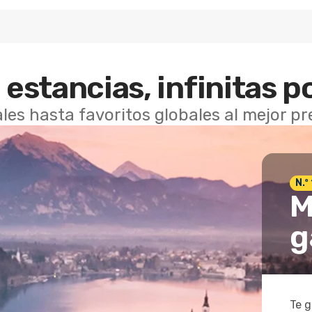
 estancias, infinitas p
les hasta favoritos globales al mejor p
N.º
M
g
Te g