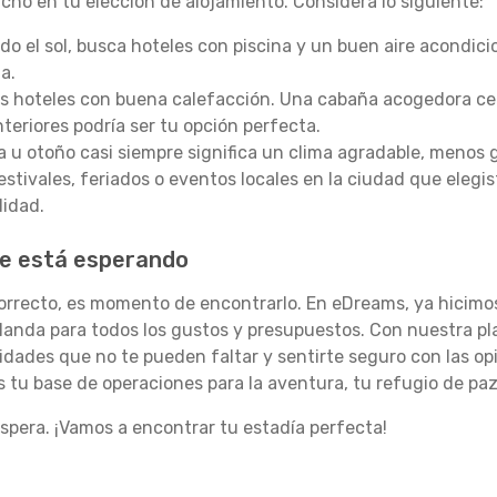
ucho en tu elección de alojamiento. Considera lo siguiente:
o el sol, busca hoteles con piscina y un buen aire acondici
a.
los hoteles con buena calefacción. Una cabaña acogedora cer
eriores podría ser tu opción perfecta.
a u otoño casi siempre significa un clima agradable, menos 
estivales, feriados o eventos locales en la ciudad que elegi
lidad.
te está esperando
orrecto, es momento de encontrarlo. En eDreams, ya hicimos 
landa para todos los gustos y presupuestos. Con nuestra p
didades que no te pueden faltar y sentirte seguro con las opin
s tu base de operaciones para la aventura, tu refugio de paz
espera. ¡Vamos a encontrar tu estadía perfecta!