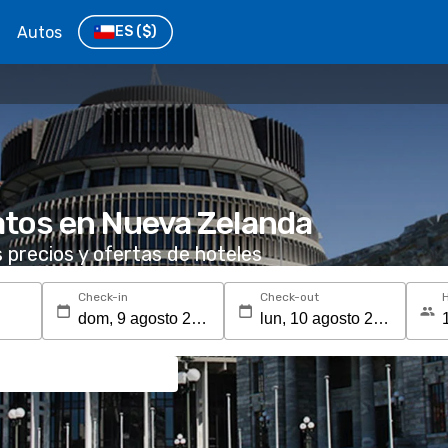
Autos
ES
($)
atos en Nueva Zelanda
s precios y ofertas de hoteles
Check-in
Check-out