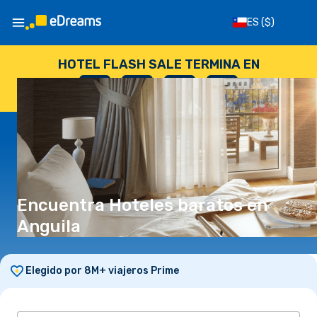
ES
($)
HOTEL FLASH SALE TERMINA EN
--
:
--
:
--
:
--
DÍAS
HORAS
MINUTOS
SEGUNDOS
Encuentra Hoteles baratos en
Anguila
Elegido por 8M+ viajeros Prime