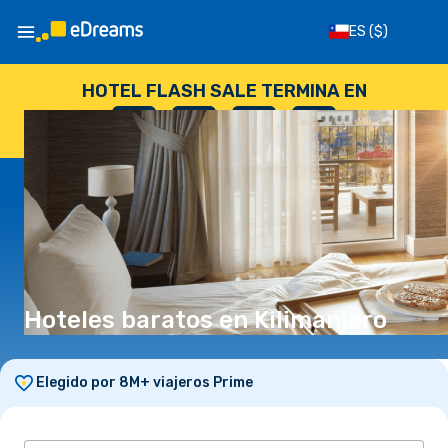
ES
($)
HOTEL FLASH SALE TERMINA EN
--
:
--
:
--
:
--
DÍAS
HORAS
MINUTOS
SEGUNDOS
Hoteles baratos en Kilimanjaro
Elegido por 8M+ viajeros Prime