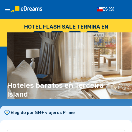
ES
($)
HOTEL FLASH SALE TERMINA EN
--
:
--
:
--
:
--
DÍAS
HORAS
MINUTOS
SEGUNDOS
Hoteles baratos en Terceira
Island
Elegido por 8M+ viajeros Prime