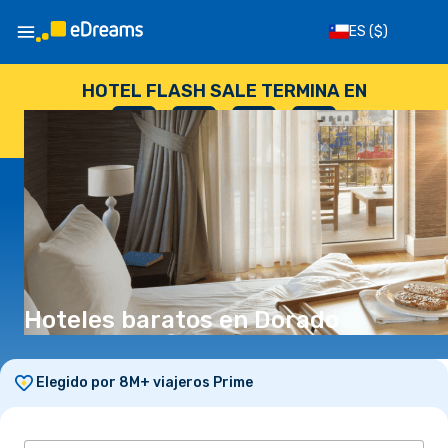
ES
($)
HOTEL FLASH SALE TERMINA EN
--
:
--
:
--
:
--
DÍAS
HORAS
MINUTOS
SEGUNDOS
Hoteles baratos en Dorado
Elegido por 8M+ viajeros Prime