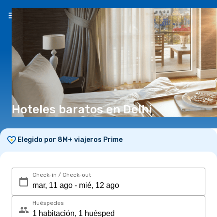
ES
($)
Hoteles baratos en Delhi
Elegido por 8M+ viajeros Prime
Check-in / Check-out
Huéspedes