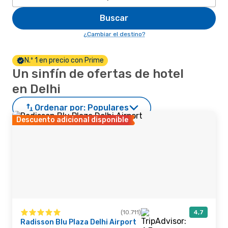
Buscar
¿Cambiar el destino?
N.º 1 en precio con Prime
Un sinfín de ofertas de hotel
en Delhi
Ordenar por:
Populares
Descuento adicional disponible
(10.711)
4,7
Radisson Blu Plaza Delhi Airport