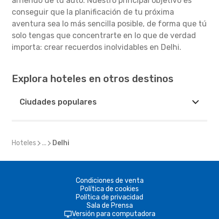
arriendo de tu auto. Nuestro principal objetivo es
conseguir que la planificación de tu próxima
aventura sea lo más sencilla posible, de forma que tú
solo tengas que concentrarte en lo que de verdad
importa: crear recuerdos inolvidables en Delhi.
Explora hoteles en otros destinos
Ciudades populares
Hoteles
...
Delhi
Condiciones de venta
Política de cookies
Política de privacidad
Sala de Prensa
Versión para computadora