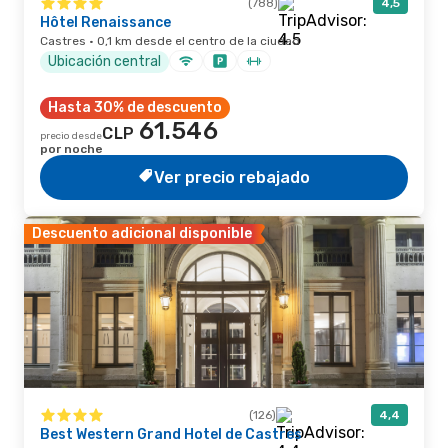
(788)
4,5
Hôtel Renaissance
Castres · 0,1 km desde el centro de la ciudad
Ubicación central
Hasta 30% de descuento
61.546
CLP
precio desde
por noche
Ver precio rebajado
Descuento adicional disponible
(126)
4,4
Best Western Grand Hotel de Castres