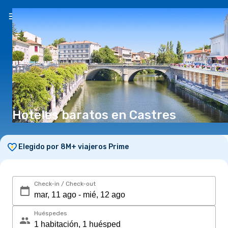
ES
($)
Hoteles baratos en Castres
Elegido por 8M+ viajeros Prime
Check-in / Check-out
Huéspedes