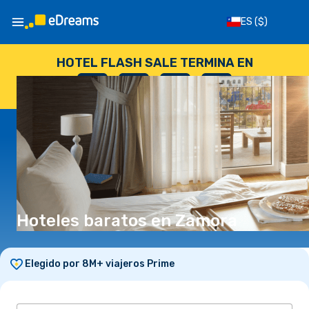
ES
($)
HOTEL FLASH SALE TERMINA EN
--
:
--
:
--
:
--
DÍAS
HORAS
MINUTOS
SEGUNDOS
Hoteles baratos en Zamora
Elegido por 8M+ viajeros Prime