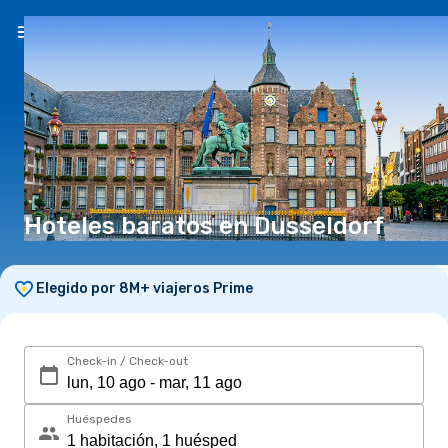
ES
($)
Hoteles baratos en Dusseldorf
Elegido por 8M+ viajeros Prime
Check-in / Check-out
Huéspedes