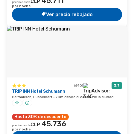
45.711
CLP
precio desde
por noche
Ver precio rebajado
(690)
3,7
TRIP INN Hotel Schumann
Holthausen, Düsseldorf · 7 km desde el centro de la ciudad
Hasta 30% de descuento
45.736
CLP
precio desde
por noche