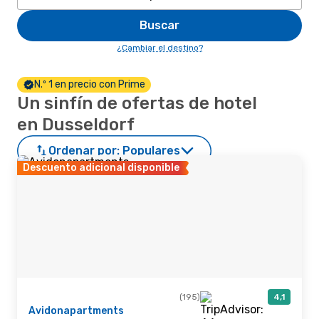
Buscar
¿Cambiar el destino?
N.º 1 en precio con Prime
Un sinfín de ofertas de hotel
en Dusseldorf
Ordenar por:
Populares
Descuento adicional disponible
(195)
4,1
Avidonapartments