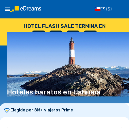
ES
($)
HOTEL FLASH SALE TERMINA EN
--
:
--
:
--
:
--
DÍAS
HORAS
MINUTOS
SEGUNDOS
Hoteles baratos en Ushuaia
Elegido por 8M+ viajeros Prime