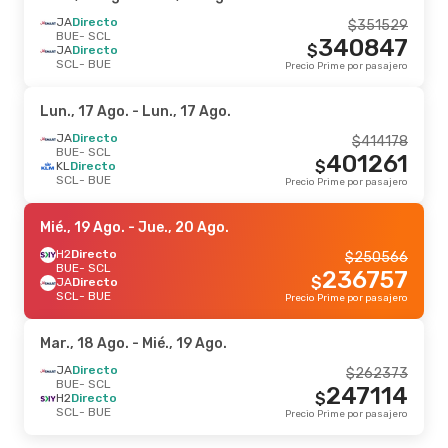
JA
Directo
$
351529
BUE
- SCL
340847
$
JA
Directo
SCL
- BUE
Precio Prime por pasajero
Lun., 17 Ago.
- Lun., 17 Ago.
JA
Directo
$
414178
BUE
- SCL
401261
$
KL
Directo
SCL
- BUE
Precio Prime por pasajero
Mié., 19 Ago.
- Jue., 20 Ago.
H2
Directo
$
250566
BUE
- SCL
236757
$
JA
Directo
SCL
- BUE
Precio Prime por pasajero
Mar., 18 Ago.
- Mié., 19 Ago.
JA
Directo
$
262373
BUE
- SCL
247114
$
H2
Directo
SCL
- BUE
Precio Prime por pasajero