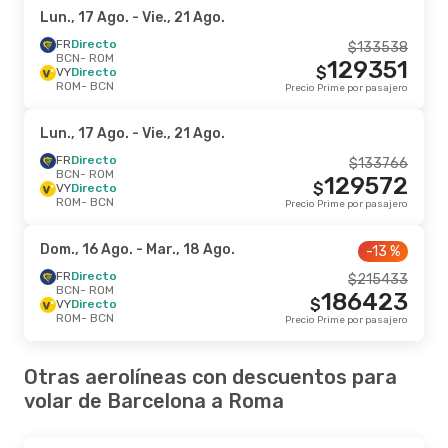
Lun., 17 Ago.
- Vie., 21 Ago.
FR
Directo
$
133538
BCN
- ROM
129351
$
VY
Directo
ROM
- BCN
Precio Prime por pasajero
Lun., 17 Ago.
- Vie., 21 Ago.
FR
Directo
$
133766
BCN
- ROM
129572
$
VY
Directo
ROM
- BCN
Precio Prime por pasajero
Dom., 16 Ago.
- Mar., 18 Ago.
-13 %
FR
Directo
$
215433
BCN
- ROM
186423
$
VY
Directo
ROM
- BCN
Precio Prime por pasajero
Otras aerolíneas con descuentos para
volar de Barcelona a Roma