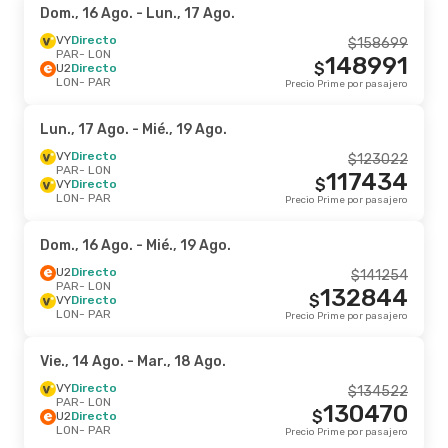
Dom., 16 Ago.
- Lun., 17 Ago.
VY
Directo
$
158699
PAR
- LON
148991
$
U2
Directo
LON
- PAR
Precio Prime por pasajero
Lun., 17 Ago.
- Mié., 19 Ago.
VY
Directo
$
123022
PAR
- LON
117434
$
VY
Directo
LON
- PAR
Precio Prime por pasajero
Dom., 16 Ago.
- Mié., 19 Ago.
U2
Directo
$
141254
PAR
- LON
132844
$
VY
Directo
LON
- PAR
Precio Prime por pasajero
Vie., 14 Ago.
- Mar., 18 Ago.
VY
Directo
$
134522
PAR
- LON
130470
$
U2
Directo
LON
- PAR
Precio Prime por pasajero