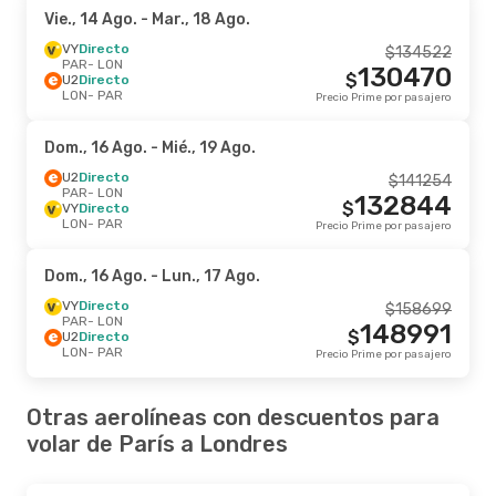
Vie., 14 Ago.
- Mar., 18 Ago.
VY
Directo
$
134522
PAR
- LON
130470
$
U2
Directo
LON
- PAR
Precio Prime por pasajero
Dom., 16 Ago.
- Mié., 19 Ago.
U2
Directo
$
141254
PAR
- LON
132844
$
VY
Directo
LON
- PAR
Precio Prime por pasajero
Dom., 16 Ago.
- Lun., 17 Ago.
VY
Directo
$
158699
PAR
- LON
148991
$
U2
Directo
LON
- PAR
Precio Prime por pasajero
Otras aerolíneas con descuentos para
volar de París a Londres