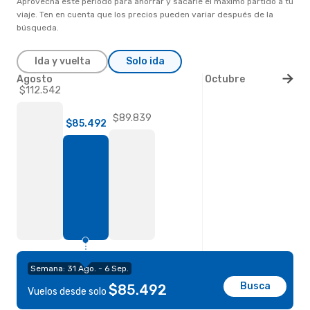
Aprovecha este periodo para ahorrar y sacarle el máximo partido a tu
viaje. Ten en cuenta que los precios pueden variar después de la
búsqueda.
Ida y vuelta
Solo ida
Agosto
Octubre
$112.542
$89.839
$85.492
Semana: 31 Ago. - 6 Sep.
Busca
$85.492
Vuelos desde solo