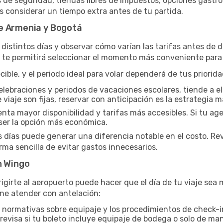
s de seguridad, tiendas libres de impuestos, opciones gastr
os considerar un tiempo extra antes de tu partida.
e Armenia y Bogotá
distintos días y observar cómo varían las tarifas antes de d
a te permitirá seleccionar el momento más conveniente para 
ble, y el periodo ideal para volar dependerá de tus priorid
elebraciones y periodos de vacaciones escolares, tiende a el
 viaje son fijas, reservar con anticipación es la estrategia m
a mayor disponibilidad y tarifas más accesibles. Si tu agen
er la opción más económica.
s días puede generar una diferencia notable en el costo. Re
ma sencilla de evitar gastos innecesarios.
n Wingo
igirte al aeropuerto puede hacer que el día de tu viaje se
ne atender con antelación:
 normativas sobre equipaje y los procedimientos de check-i
, revisa si tu boleto incluye equipaje de bodega o solo de 