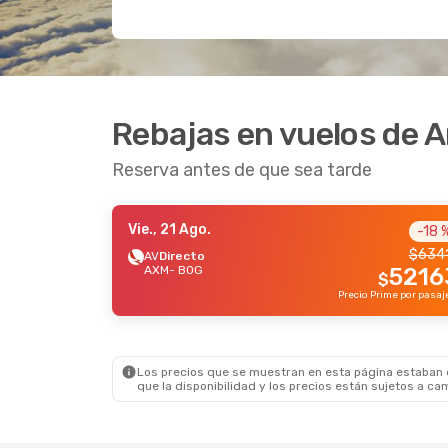
Rebajas en vuelos de 
Reserva antes de que sea tarde
Vie., 21 Ago.
-18 
$
634
AV
Directo
AXM
- BOG
5216
$
Los precios que se muestran en esta página estaban di
que la disponibilidad y los precios están sujetos a ca