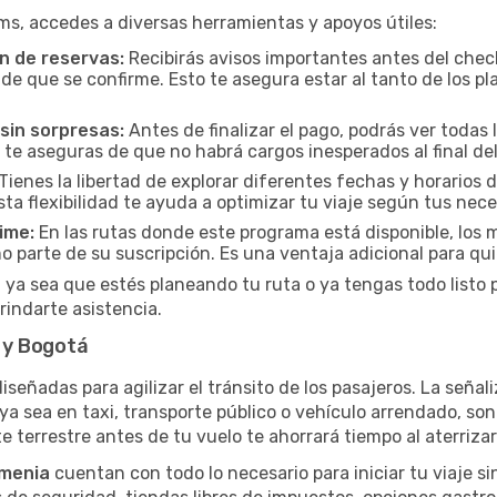
ms, accedes a diversas herramientas y apoyos útiles:
n de reservas:
Recibirás avisos importantes antes del check
e que se confirme. Esto te asegura estar al tanto de los pla
sin sorpresas:
Antes de finalizar el pago, podrás ver todas l
 te aseguras de que no habrá cargos inesperados al final del
Tienes la libertad de explorar diferentes fechas y horarios 
Esta flexibilidad te ayuda a optimizar tu viaje según tus nec
ime:
En las rutas donde este programa está disponible, lo
 parte de su suscripción. Es una ventaja adicional para qu
 ya sea que estés planeando tu ruta o ya tengas todo listo pa
rindarte asistencia.
 y Bogotá
iseñadas para agilizar el tránsito de los pasajeros. La señali
, ya sea en taxi, transporte público o vehículo arrendado, so
e terrestre antes de tu vuelo te ahorrará tiempo al aterrizar
rmenia
cuentan con todo lo necesario para iniciar tu viaje 