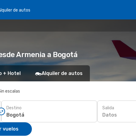
lquiler de autos
desde Armenia a Bogotá
o + Hotel
Alquiler de autos
Sin escalas
Destino
Salida
Datos
r vuelos