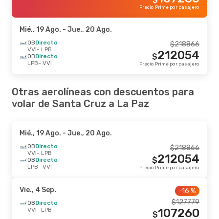
Precio Prime por pasajero
Mié., 19 Ago.
- Jue., 20 Ago.
OB
Directo
$
218866
VVI
- LPB
212054
$
OB
Directo
LPB
- VVI
Precio Prime por pasajero
Otras aerolíneas con descuentos para
volar de Santa Cruz a La Paz
Mié., 19 Ago.
- Jue., 20 Ago.
OB
Directo
$
218866
VVI
- LPB
212054
$
OB
Directo
LPB
- VVI
Precio Prime por pasajero
Vie., 4 Sep.
-16 %
$
127779
OB
Directo
VVI
- LPB
107260
$