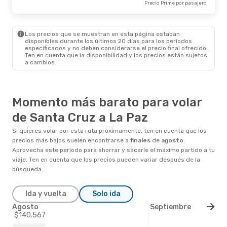
Precio Prime por pasajero
Los precios que se muestran en esta página estaban
disponibles durante los últimos 20 días para los periodos
especificados y no deben considerarse el precio final ofrecido.
Ten en cuenta que la disponibilidad y los precios están sujetos
a cambios.
Momento más barato para volar
de Santa Cruz a La Paz
Si quieres volar por esta ruta próximamente, ten en cuenta que los
precios más bajos suelen encontrarse a
finales
de
agosto
.
Aprovecha este periodo para ahorrar y sacarle el máximo partido a tu
viaje. Ten en cuenta que los precios pueden variar después de la
búsqueda.
Ida y vuelta
Solo ida
Agosto
Septiembre
$140.567