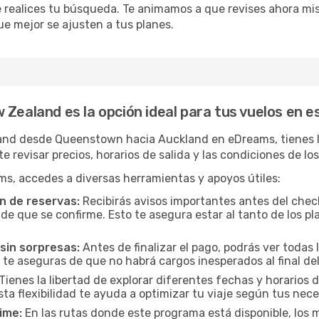
e realices tu búsqueda. Te animamos a que revises ahora mis
que mejor se ajusten a tus planes.
 Zealand es la opción ideal para tus vuelos en e
land desde Queenstown hacia Auckland en eDreams, tienes la
e revisar precios, horarios de salida y las condiciones de l
ms, accedes a diversas herramientas y apoyos útiles:
n de reservas:
Recibirás avisos importantes antes del check
e que se confirme. Esto te asegura estar al tanto de los pla
sin sorpresas:
Antes de finalizar el pago, podrás ver todas l
 te aseguras de que no habrá cargos inesperados al final del
Tienes la libertad de explorar diferentes fechas y horarios 
Esta flexibilidad te ayuda a optimizar tu viaje según tus nec
ime:
En las rutas donde este programa está disponible, lo