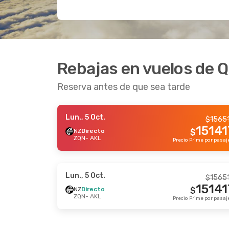
Rebajas en vuelos de 
Reserva antes de que sea tarde
Lun., 5 Oct.
$
1565
15141
NZ
Directo
$
ZQN
- AKL
Lun., 5 Oct.
$
1565
15141
NZ
Directo
$
ZQN
- AKL