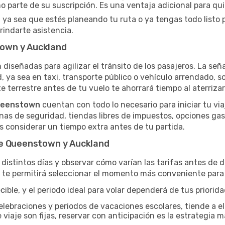
 parte de su suscripción. Es una ventaja adicional para qu
 ya sea que estés planeando tu ruta o ya tengas todo listo pa
rindarte asistencia.
own y Auckland
 diseñadas para agilizar el tránsito de los pasajeros. La seña
d, ya sea en taxi, transporte público o vehículo arrendado, 
e terrestre antes de tu vuelo te ahorrará tiempo al aterrizar
Queenstown
cuentan con todo lo necesario para iniciar tu vi
onas de seguridad, tiendas libres de impuestos, opciones ga
os considerar un tiempo extra antes de tu partida.
re Queenstown y Auckland
distintos días y observar cómo varían las tarifas antes de d
a te permitirá seleccionar el momento más conveniente para 
ble, y el periodo ideal para volar dependerá de tus priorid
elebraciones y periodos de vacaciones escolares, tiende a el
 viaje son fijas, reservar con anticipación es la estrategia m