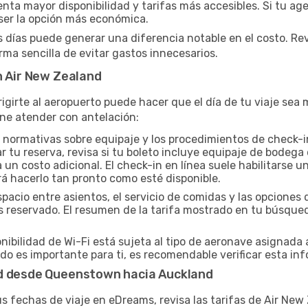
a mayor disponibilidad y tarifas más accesibles. Si tu agen
er la opción más económica.
s días puede generar una diferencia notable en el costo. Re
ma sencilla de evitar gastos innecesarios.
n Air New Zealand
igirte al aeropuerto puede hacer que el día de tu viaje se
ne atender con antelación:
 normativas sobre equipaje y los procedimientos de check-in
r tu reserva, revisa si tu boleto incluye equipaje de bodeg
n costo adicional. El check-in en línea suele habilitarse un
rá hacerlo tan pronto como esté disponible.
spacio entre asientos, el servicio de comidas y las opcion
yas reservado. El resumen de la tarifa mostrado en tu búsqu
nibilidad de Wi-Fi está sujeta al tipo de aeronave asignada 
do es importante para ti, es recomendable verificar esta inf
nd desde Queenstown hacia Auckland
tus fechas de viaje en eDreams, revisa las tarifas de Air Ne