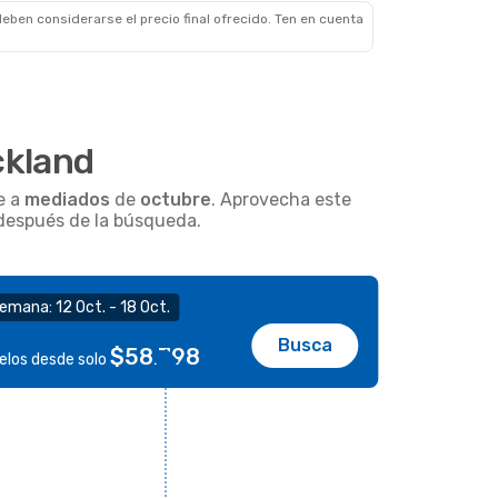
eben considerarse el precio final ofrecido. Ten en cuenta
ckland
e a
mediados
de
octubre
. Aprovecha este
r después de la búsqueda.
emana: 12 Oct. - 18 Oct.
Busca
$58.798
elos desde solo