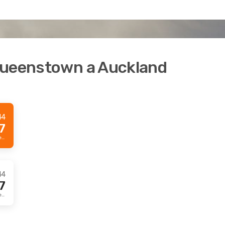
Queenstown a Auckland
14
7
Precio Prime por pasajero
14
7
Precio Prime por pasajero