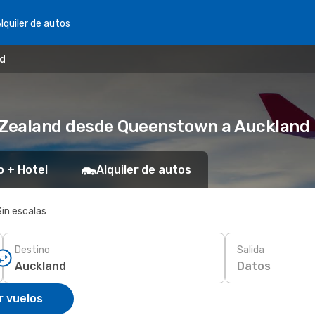
lquiler de autos
nd
w Zealand desde Queenstown a Auckland
o + Hotel
Alquiler de autos
Sin escalas
Destino
Salida
Datos
r vuelos