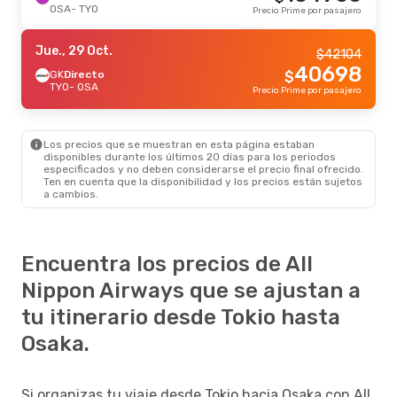
OSA
- TYO
Precio Prime por pasajero
Jue., 29 Oct.
$
42104
40698
GK
Directo
$
TYO
- OSA
Precio Prime por pasajero
Los precios que se muestran en esta página estaban
disponibles durante los últimos 20 días para los periodos
especificados y no deben considerarse el precio final ofrecido.
Ten en cuenta que la disponibilidad y los precios están sujetos
a cambios.
Encuentra los precios de All
Nippon Airways que se ajustan a
tu itinerario desde Tokio hasta
Osaka.
Si organizas tu viaje desde Tokio hacia Osaka con All