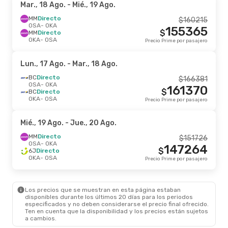
Mar., 18 Ago.
- Mié., 19 Ago.
MM
Directo
$
160215
OSA
- OKA
155365
$
MM
Directo
OKA
- OSA
Precio Prime por pasajero
Lun., 17 Ago.
- Mar., 18 Ago.
BC
Directo
$
166381
OSA
- OKA
161370
$
BC
Directo
OKA
- OSA
Precio Prime por pasajero
Mié., 19 Ago.
- Jue., 20 Ago.
MM
Directo
$
151726
OSA
- OKA
147264
$
6J
Directo
OKA
- OSA
Precio Prime por pasajero
Los precios que se muestran en esta página estaban
disponibles durante los últimos 20 días para los periodos
especificados y no deben considerarse el precio final ofrecido.
Ten en cuenta que la disponibilidad y los precios están sujetos
a cambios.