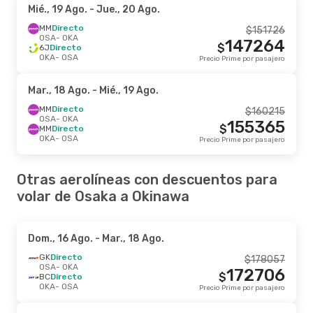
Mié., 19 Ago.
- Jue., 20 Ago.
MM
Directo
$
151726
OSA
- OKA
147264
$
6J
Directo
OKA
- OSA
Precio Prime por pasajero
Mar., 18 Ago.
- Mié., 19 Ago.
MM
Directo
$
160215
OSA
- OKA
155365
$
MM
Directo
OKA
- OSA
Precio Prime por pasajero
Otras aerolíneas con descuentos para
volar de Osaka a Okinawa
Dom., 16 Ago.
- Mar., 18 Ago.
GK
Directo
$
178057
OSA
- OKA
172706
$
BC
Directo
OKA
- OSA
Precio Prime por pasajero