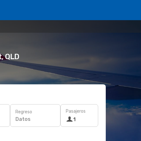
t, QLD
Pasajeros
Regreso
Datos
1