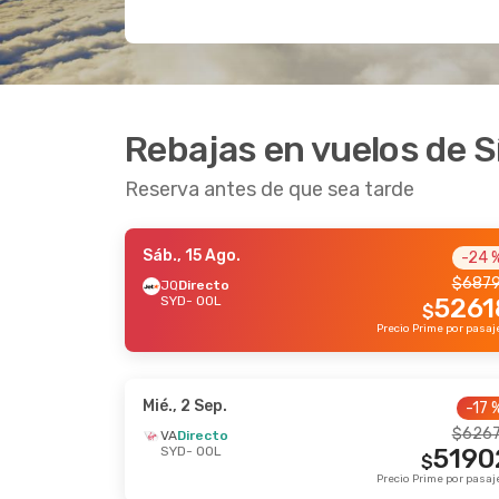
Rebajas en vuelos de S
Reserva antes de que sea tarde
Sáb., 15 Ago.
-24 
$
687
JQ
Directo
SYD
- OOL
5261
$
Mié., 2 Sep.
-17 
$
626
VA
Directo
SYD
- OOL
5190
$