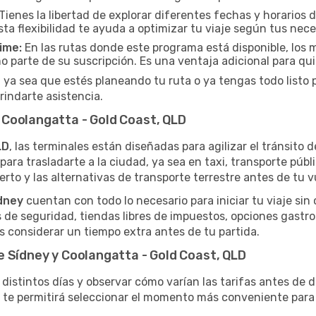
Tienes la libertad de explorar diferentes fechas y horarios 
Esta flexibilidad te ayuda a optimizar tu viaje según tus nec
ime:
En las rutas donde este programa está disponible, lo
 parte de su suscripción. Es una ventaja adicional para qu
 ya sea que estés planeando tu ruta o ya tengas todo listo pa
rindarte asistencia.
Coolangatta - Gold Coast, QLD
LD
, las terminales están diseñadas para agilizar el tránsito d
s para trasladarte a la ciudad, ya sea en taxi, transporte púb
to y las alternativas de transporte terrestre antes de tu vu
dney
cuentan con todo lo necesario para iniciar tu viaje si
s de seguridad, tiendas libres de impuestos, opciones gastr
os considerar un tiempo extra antes de tu partida.
e Sídney y Coolangatta - Gold Coast, QLD
distintos días y observar cómo varían las tarifas antes de d
a te permitirá seleccionar el momento más conveniente para 