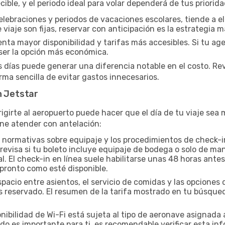
ble, y el periodo ideal para volar dependerá de tus priorid
elebraciones y periodos de vacaciones escolares, tiende a el
 viaje son fijas, reservar con anticipación es la estrategia m
a mayor disponibilidad y tarifas más accesibles. Si tu agen
er la opción más económica.
s días puede generar una diferencia notable en el costo. Re
ma sencilla de evitar gastos innecesarios.
n Jetstar
igirte al aeropuerto puede hacer que el día de tu viaje se
ne atender con antelación:
 normativas sobre equipaje y los procedimientos de check-in
, revisa si tu boleto incluye equipaje de bodega o solo de 
. El check-in en línea suele habilitarse unas 48 horas antes
 pronto como esté disponible.
spacio entre asientos, el servicio de comidas y las opcion
yas reservado. El resumen de la tarifa mostrado en tu búsqu
nibilidad de Wi-Fi está sujeta al tipo de aeronave asignada 
do es importante para ti, es recomendable verificar esta inf