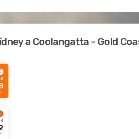
ídney a Coolangatta - Gold Coa
%
98
8
Precio Prime por pasajero
%
74
2
Precio Prime por pasajero