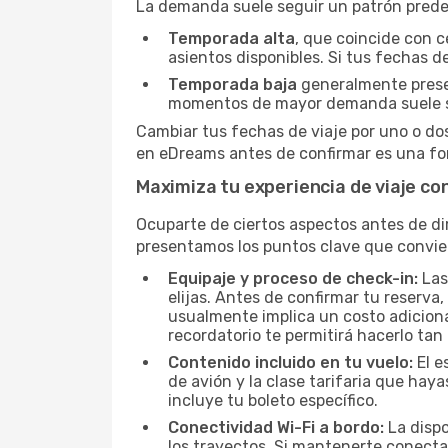
La demanda suele seguir un patrón predeci
Temporada alta
, que coincide con c
asientos disponibles. Si tus fechas de
Temporada baja
generalmente present
momentos de mayor demanda suele s
Cambiar tus fechas de viaje por uno o do
en eDreams antes de confirmar es una for
Maximiza tu experiencia de viaje co
Ocuparte de ciertos aspectos antes de dir
presentamos los puntos clave que convie
Equipaje y proceso de check-in:
Las
elijas. Antes de confirmar tu reserva
usualmente implica un costo adicional
recordatorio te permitirá hacerlo tan
Contenido incluido en tu vuelo:
El e
de avión y la clase tarifaria que ha
incluye tu boleto específico.
Conectividad Wi-Fi a bordo:
La dispo
los trayectos. Si mantenerte conecta