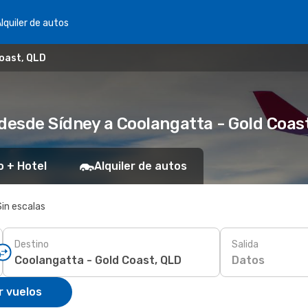
lquiler de autos
Coast, QLD
 desde Sídney a Coolangatta - Gold Coas
o + Hotel
Alquiler de autos
Sin escalas
Destino
Salida
Datos
r vuelos