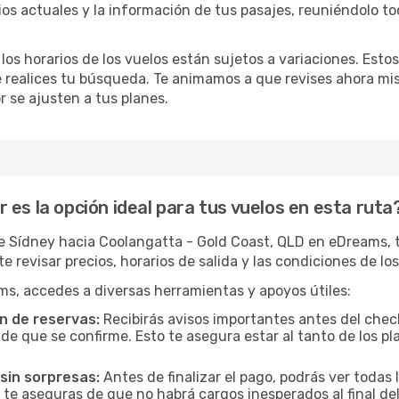
ios actuales y la información de tus pasajes, reuniéndolo to
 los horarios de los vuelos están sujetos a variaciones. Es
e realices tu búsqueda. Te animamos a que revises ahora mis
or se ajusten a tus planes.
es la opción ideal para tus vuelos en esta ruta
e Sídney hacia Coolangatta - Gold Coast, QLD en eDreams, ti
e revisar precios, horarios de salida y las condiciones de l
ms, accedes a diversas herramientas y apoyos útiles:
n de reservas:
Recibirás avisos importantes antes del check
e que se confirme. Esto te asegura estar al tanto de los pla
sin sorpresas:
Antes de finalizar el pago, podrás ver todas l
 te aseguras de que no habrá cargos inesperados al final del