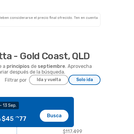
eben considerarse el precio final ofrecido. Ten en cuenta
ta - Gold Coast, QLD
e a
principios
de
septiembre
. Aprovecha
ariar después de la búsqueda.
Filtrar por
Ida y vuelta
Solo ida
- 13 Sep.
Busca
$45.877
o
$117.499