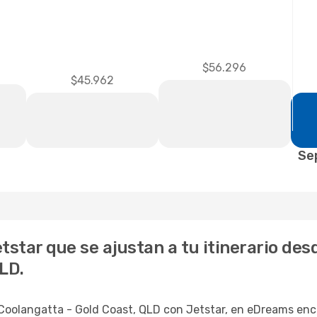
$56.296
$45.962
Se
tstar que se ajustan a tu itinerario des
LD.
 Coolangatta - Gold Coast, QLD con Jetstar, en eDreams enc