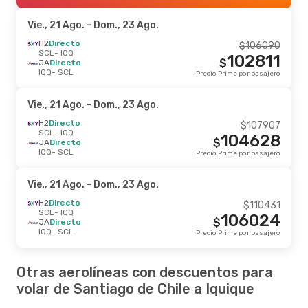
Vie., 21 Ago.
- Dom., 23 Ago.
H2
Directo
$
106090
SCL
- IQQ
102811
$
JA
Directo
IQQ
- SCL
Precio Prime por pasajero
Vie., 21 Ago.
- Dom., 23 Ago.
H2
Directo
$
107907
SCL
- IQQ
104628
$
JA
Directo
IQQ
- SCL
Precio Prime por pasajero
Vie., 21 Ago.
- Dom., 23 Ago.
H2
Directo
$
110431
SCL
- IQQ
106024
$
JA
Directo
IQQ
- SCL
Precio Prime por pasajero
Otras aerolíneas con descuentos para
volar de Santiago de Chile a Iquique