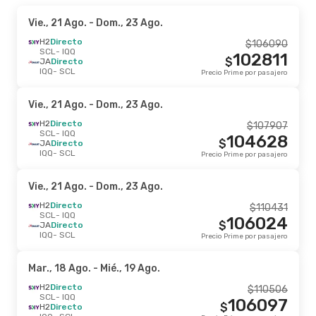
Vie., 21 Ago.
- Dom., 23 Ago.
H2
Directo
$
106090
SCL
- IQQ
102811
$
JA
Directo
IQQ
- SCL
Precio Prime por pasajero
Vie., 21 Ago.
- Dom., 23 Ago.
H2
Directo
$
107907
SCL
- IQQ
104628
$
JA
Directo
IQQ
- SCL
Precio Prime por pasajero
Vie., 21 Ago.
- Dom., 23 Ago.
H2
Directo
$
110431
SCL
- IQQ
106024
$
JA
Directo
IQQ
- SCL
Precio Prime por pasajero
Mar., 18 Ago.
- Mié., 19 Ago.
H2
Directo
$
110506
SCL
- IQQ
106097
$
H2
Directo