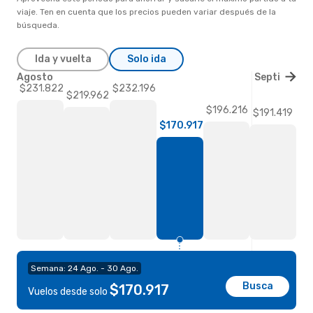
viaje. Ten en cuenta que los precios pueden variar después de la
búsqueda.
Ida y vuelta
Solo ida
Agosto
Septiembre
$232.196
$231.822
$219.962
$196.216
$191.419
$170.917
Semana: 24 Ago. - 30 Ago.
Busca
$170.917
Vuelos desde solo