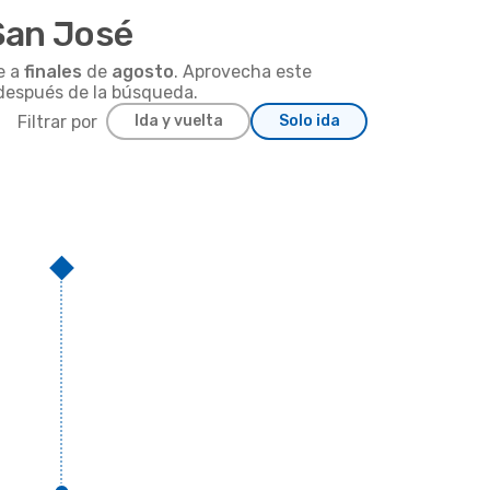
San José
e a
finales
de
agosto
. Aprovecha este
r después de la búsqueda.
Filtrar por
Ida y vuelta
Solo ida