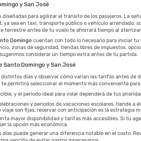
omingo y San José
n diseñadas para agilizar el tránsito de los pasajeros. La seña
d, ya sea en taxi, transporte público o vehículo arrendado, 
e terrestre antes de tu vuelo te ahorrará tiempo al aterrizar
anto Domingo
cuentan con todo lo necesario para iniciar tu
icio, zonas de seguridad, tiendas libres de impuestos, opci
e sugerimos considerar un tiempo extra antes de tu partida.
re Santo Domingo y San José
distintos días y observar cómo varían las tarifas antes de d
a te permitirá seleccionar el momento más conveniente para 
ble, y el periodo ideal para volar dependerá de tus priorid
elebraciones y periodos de vacaciones escolares, tiende a el
 viaje son fijas, reservar con anticipación es la estrategia m
a mayor disponibilidad y tarifas más accesibles. Si tu agen
er la opción más económica.
s días puede generar una diferencia notable en el costo. Re
ma sencilla de evitar gastos innecesarios.