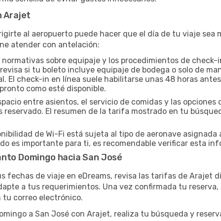
n Arajet
igirte al aeropuerto puede hacer que el día de tu viaje se
ne atender con antelación:
 normativas sobre equipaje y los procedimientos de check-in
, revisa si tu boleto incluye equipaje de bodega o solo de 
. El check-in en línea suele habilitarse unas 48 horas antes
 pronto como esté disponible.
spacio entre asientos, el servicio de comidas y las opcion
yas reservado. El resumen de la tarifa mostrado en tu búsqu
nibilidad de Wi-Fi está sujeta al tipo de aeronave asignada 
do es importante para ti, es recomendable verificar esta inf
Santo Domingo hacia San José
tus fechas de viaje en eDreams, revisa las tarifas de Arajet 
apte a tus requerimientos. Una vez confirmada tu reserva, re
 tu correo electrónico.
Domingo a San José con Arajet, realiza tu búsqueda y rese