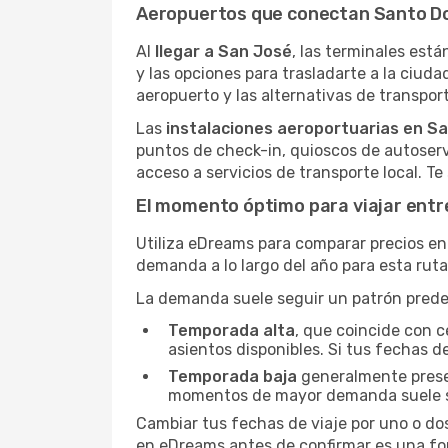
Aeropuertos que conectan Santo D
Al
llegar a San José
, las terminales está
y las opciones para trasladarte a la ciuda
aeropuerto y las alternativas de transport
Las
instalaciones aeroportuarias en S
puntos de check-in, quioscos de autoserv
acceso a servicios de transporte local. T
El momento óptimo para viajar ent
Utiliza eDreams para comparar precios en 
demanda a lo largo del año para esta rut
La demanda suele seguir un patrón predeci
Temporada alta
, que coincide con c
asientos disponibles. Si tus fechas de
Temporada baja
generalmente present
momentos de mayor demanda suele s
Cambiar tus fechas de viaje por uno o do
en eDreams antes de confirmar es una for