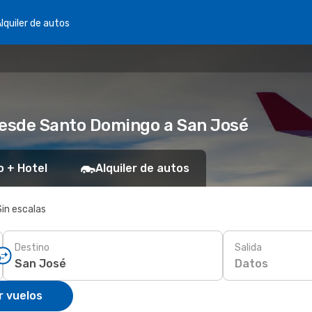
lquiler de autos
desde Santo Domingo a San José
o + Hotel
Alquiler de autos
Sin escalas
Destino
Salida
Datos
r vuelos