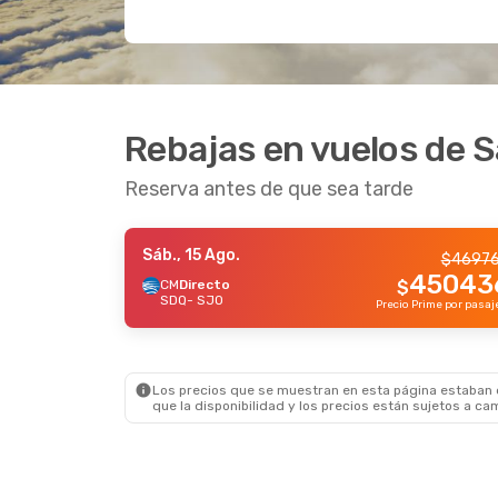
Rebajas en vuelos de 
Reserva antes de que sea tarde
Sáb., 15 Ago.
$
4697
45043
CM
Directo
$
SDQ
- SJO
Los precios que se muestran en esta página estaban di
que la disponibilidad y los precios están sujetos a ca