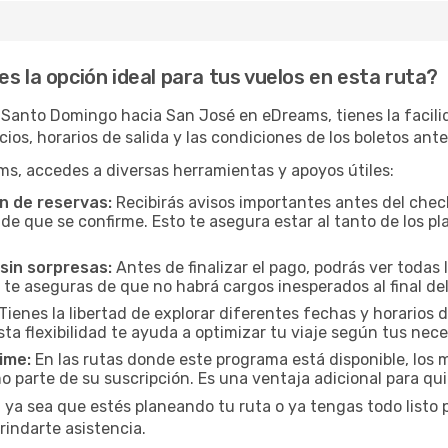
s la opción ideal para tus vuelos en esta ruta?
 Santo Domingo hacia San José en eDreams, tienes la facilid
cios, horarios de salida y las condiciones de los boletos ant
ms, accedes a diversas herramientas y apoyos útiles:
n de reservas:
Recibirás avisos importantes antes del check
e que se confirme. Esto te asegura estar al tanto de los pla
sin sorpresas:
Antes de finalizar el pago, podrás ver todas l
 te aseguras de que no habrá cargos inesperados al final del
Tienes la libertad de explorar diferentes fechas y horarios 
Esta flexibilidad te ayuda a optimizar tu viaje según tus nec
ime:
En las rutas donde este programa está disponible, lo
 parte de su suscripción. Es una ventaja adicional para qu
 ya sea que estés planeando tu ruta o ya tengas todo listo pa
rindarte asistencia.