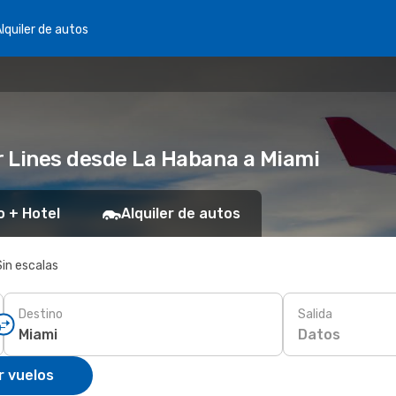
lquiler de autos
ir Lines desde La Habana a Miami
o + Hotel
Alquiler de autos
Sin escalas
Destino
Salida
Datos
r vuelos