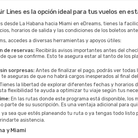
r Lines es la opción ideal para tus vuelos en es
es desde La Habana hacia Miami en eDreams, tienes la facili
cios, horarios de salida y las condiciones de los boletos ant
ms, accedes a diversas herramientas y apoyos útiles:
n de reservas:
Recibirás avisos importantes antes del check
e que se confirme. Esto te asegura estar al tanto de los pla
sin sorpresas:
Antes de finalizar el pago, podrás ver todas l
 te aseguras de que no habrá cargos inesperados al final del
Tienes la libertad de explorar diferentes fechas y horarios 
Esta flexibilidad te ayuda a optimizar tu viaje según tus nec
ime:
En las rutas donde este programa está disponible, lo
 parte de su suscripción. Es una ventaja adicional para qu
 ya sea que estés planeando tu ruta o ya tengas todo listo pa
rindarte asistencia.
a y Miami