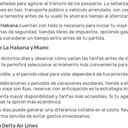
eñadas para agilizar el tránsito de los pasajeros. La señalizac
 sea en taxi, transporte público o vehículo arrendado, son c
e terrestre antes de tu vuelo te ahorrará tiempo al aterrizar
a Habana
cuentan con todo lo necesario para iniciar tu viaj
onas de seguridad, tiendas libres de impuestos, opciones ga
os considerar un tiempo extra antes de tu partida.
e La Habana y Miami
distintos días y observar cómo varían las tarifas antes de d
a te permitirá seleccionar el momento más conveniente para 
ble, y el periodo ideal para volar dependerá de tus priorid
elebraciones y periodos de vacaciones escolares, tiende a el
 viaje son fijas, reservar con anticipación es la estrategia m
a mayor disponibilidad y tarifas más accesibles. Si tu agen
er la opción más económica.
s días puede generar una diferencia notable en el costo. Re
ma sencilla de evitar gastos innecesarios.
 Delta Air Lines