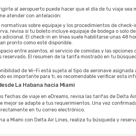
igirte al aeropuerto puede hacer que el día de tu viaje se
ne atender con antelación:
 normativas sobre equipaje y los procedimientos de check-in 
erva, revisa si tu boleto incluye equipaje de bodega o solo
dicional. El check-in en línea suele habilitarse unas 48 ho
tan pronto como esté disponible.
spacio entre asientos, el servicio de comidas y las opcion
yas reservado. El resumen de la tarifa mostrado en tu búsqu
nibilidad de Wi-Fi está sujeta al tipo de aeronave asignada 
do es importante para ti, es recomendable verificar esta inf
 desde La Habana hacia Miami
us fechas de viaje en eDreams, revisa las tarifas de Delta Ai
 mejor se adapte a tus requerimientos. Una vez confirmada tu
directamente en tu correo electrónico.
ana a Miami con Delta Air Lines, realiza tu búsqueda y rese