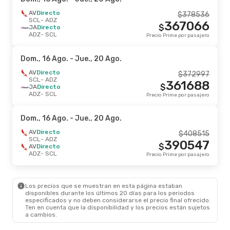
AV
Directo
$
378536
SCL
- ADZ
367066
$
JA
Directo
ADZ
- SCL
Precio Prime por pasajero
Dom., 16 Ago.
- Jue., 20 Ago.
AV
Directo
$
372997
SCL
- ADZ
361688
$
JA
Directo
ADZ
- SCL
Precio Prime por pasajero
Dom., 16 Ago.
- Jue., 20 Ago.
AV
Directo
$
408515
SCL
- ADZ
390547
$
AV
Directo
ADZ
- SCL
Precio Prime por pasajero
Los precios que se muestran en esta página estaban
disponibles durante los últimos 20 días para los periodos
especificados y no deben considerarse el precio final ofrecido.
Ten en cuenta que la disponibilidad y los precios están sujetos
a cambios.