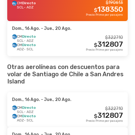
$
190613
CM
Directo
SCL
- ADZ
138350
$
Precio Prime por pasajero
Dom., 16 Ago.
- Jue., 20 Ago.
CM
Directo
$
322710
SCL
- ADZ
312807
$
CM
Directo
ADZ
- SCL
Precio Prime por pasajero
Otras aerolíneas con descuentos para
volar de Santiago de Chile a San Andres
Island
Dom., 16 Ago.
- Jue., 20 Ago.
CM
Directo
$
322710
SCL
- ADZ
312807
$
CM
Directo
ADZ
- SCL
Precio Prime por pasajero
Dom., 16 Ago.
- Jue., 20 Ago.