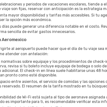
elebraciones y periodos de vacaciones escolares, tiende a el
 viaje son fijas, reservar con anticipación es la estrategia m
a mayor disponibilidad y tarifas más accesibles. Si tu agen
er la opción más económica.
s días puede generar una diferencia notable en el costo. Re
ma sencilla de evitar gastos innecesarios.
on Aeromexico
igirte al aeropuerto puede hacer que el día de tu viaje se
ne atender con antelación:
 normativas sobre equipaje y los procedimientos de check-i
erva, revisa si tu boleto incluye equipaje de bodega o solo
dicional. El check-in en línea suele habilitarse unas 48 ho
tan pronto como esté disponible.
spacio entre asientos, el servicio de comidas y las opcion
yas reservado. El resumen de la tarifa mostrado en tu búsqu
nibilidad de Wi-Fi está sujeta al tipo de aeronave asignada 
do es importante para ti, es recomendable verificar esta inf