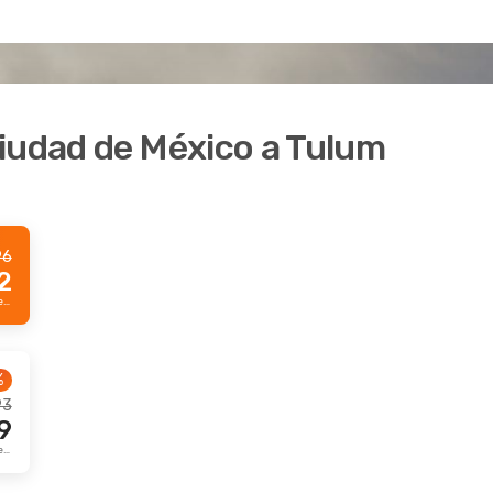
iudad de México a Tulum
96
2
Precio Prime por pasajero
%
93
9
Precio Prime por pasajero