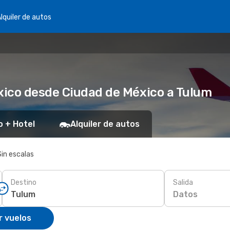
lquiler de autos
xico desde Ciudad de México a Tulum
o + Hotel
Alquiler de autos
Sin escalas
Destino
Salida
Datos
r vuelos