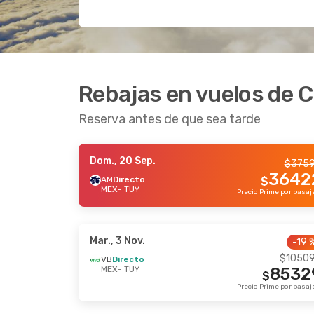
Rebajas en vuelos de C
Reserva antes de que sea tarde
Dom., 20 Sep.
$
375
3642
AM
Directo
$
MEX
- TUY
Mar., 3 Nov.
-19 
$
1050
VB
Directo
MEX
- TUY
8532
$