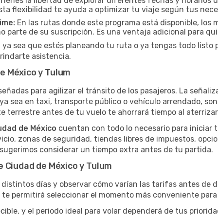
Tienes la libertad de explorar diferentes fechas y horarios 
Esta flexibilidad te ayuda a optimizar tu viaje según tus nec
ime:
En las rutas donde este programa está disponible, lo
 parte de su suscripción. Es una ventaja adicional para qu
 ya sea que estés planeando tu ruta o ya tengas todo listo pa
rindarte asistencia.
e México y Tulum
señadas para agilizar el tránsito de los pasajeros. La señaliza
, ya sea en taxi, transporte público o vehículo arrendado, so
e terrestre antes de tu vuelo te ahorrará tiempo al aterrizar
udad de México
cuentan con todo lo necesario para iniciar 
icio, zonas de seguridad, tiendas libres de impuestos, opci
e sugerimos considerar un tiempo extra antes de tu partida.
e Ciudad de México y Tulum
distintos días y observar cómo varían las tarifas antes de d
a te permitirá seleccionar el momento más conveniente para 
ble, y el periodo ideal para volar dependerá de tus priorid