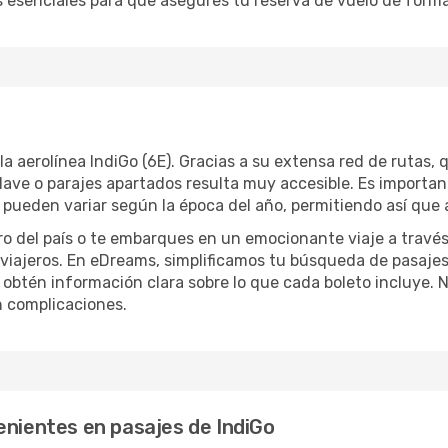
s esenciales para que asegures tu reserva de vuelo de forma
a aerolínea IndiGo (6E). Gracias a su extensa red de rutas,
lave o parajes apartados resulta muy accesible. Es importan
ios pueden variar según la época del año, permitiendo así que
ro del país o te embarques en un emocionante viaje a través
iajeros. En eDreams, simplificamos tu búsqueda de pasajes.
 obtén información clara sobre lo que cada boleto incluye. 
in complicaciones.
enientes en pasajes de IndiGo