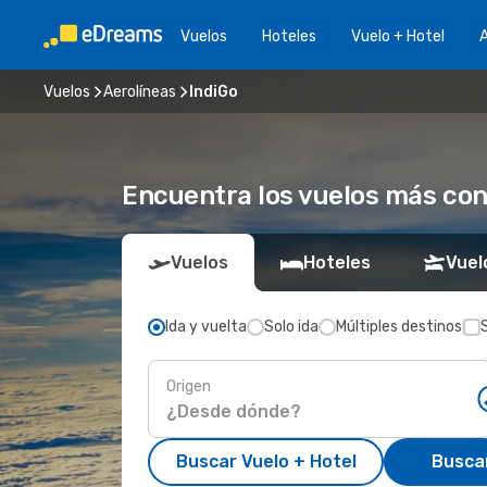
Vuelos
Hoteles
Vuelo + Hotel
A
Vuelos
Aerolíneas
IndiGo
Encuentra los vuelos más co
Vuelos
Hoteles
Vuel
Ida y vuelta
Solo ida
Múltiples destinos
Origen
Buscar Vuelo + Hotel
Busca