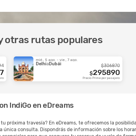
y otras rutas populares
mié., 5 ago. - vie., 7 ago.
Delhi
a
Dubái
94
$
306870
7
295890
$
ero
Precio Prime por pasajero
con IndiGo en eDreams
 tu próxima travesía? En eDreams, te ofrecemos la posibilid
na única consulta. Dispondrás de información sobre los hora