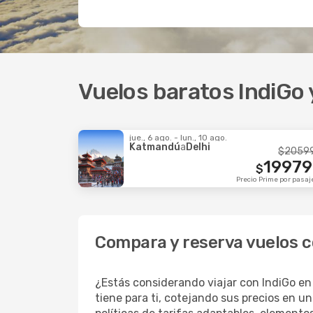
Vuelos baratos IndiGo 
jue., 6 ago. - lun., 10 ago.
Katmandú
a
Delhi
$
2059
19979
$
Precio Prime por pasaj
Compara y reserva vuelos 
¿Estás considerando viajar con IndiGo en
tiene para ti, cotejando sus precios en u