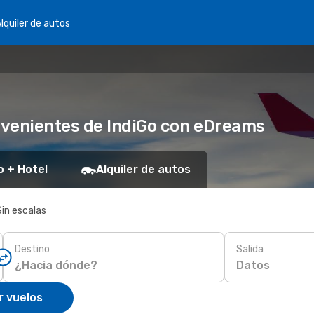
lquiler de autos
nvenientes de IndiGo con eDreams
o + Hotel
Alquiler de autos
Sin escalas
Destino
Salida
Datos
r vuelos