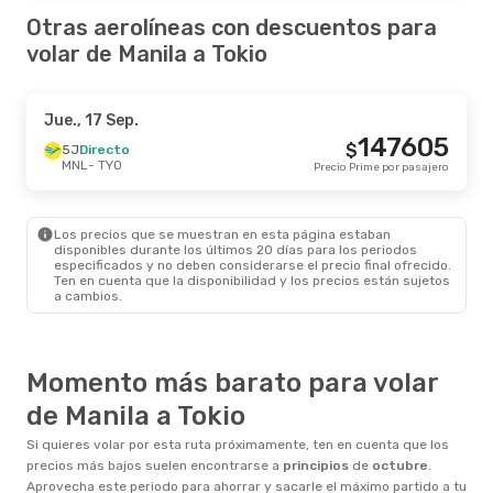
Otras aerolíneas con descuentos para
volar de Manila a Tokio
Jue., 17 Sep.
147605
$
5J
Directo
MNL
- TYO
Precio Prime por pasajero
Los precios que se muestran en esta página estaban
disponibles durante los últimos 20 días para los periodos
especificados y no deben considerarse el precio final ofrecido.
Ten en cuenta que la disponibilidad y los precios están sujetos
a cambios.
Momento más barato para volar
de Manila a Tokio
Si quieres volar por esta ruta próximamente, ten en cuenta que los
precios más bajos suelen encontrarse a
principios
de
octubre
.
Aprovecha este periodo para ahorrar y sacarle el máximo partido a tu