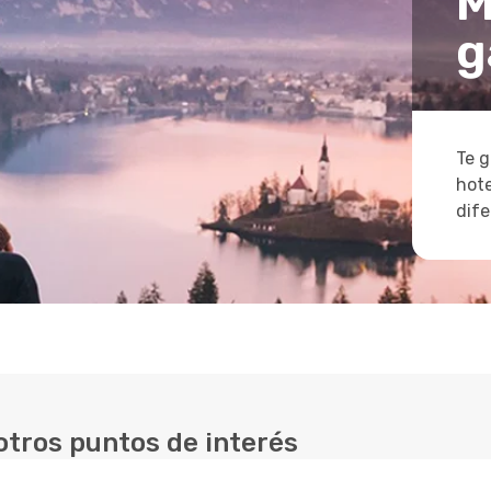
M
g
Te g
hote
dife
otros puntos de interés