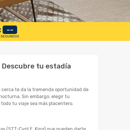
:
--
SEGUNDOS
? Descubre tu estadía
se cerca te da la tremenda oportunidad de
 nocturna. Sin embargo, elegir tu
 todo tu viaje sea más placentero.
s (STT-Cyril E. King) que pueden darte