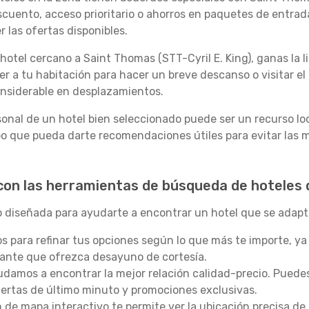
cuento, acceso prioritario o ahorros en paquetes de entrad
 las ofertas disponibles.
otel cercano a Saint Thomas (STT-Cyril E. King), ganas la li
olver a tu habitación para hacer un breve descanso o visitar e
onsiderable en desplazamientos.
sonal de un hotel bien seleccionado puede ser un recurso loc
o que pueda darte recomendaciones útiles para evitar las mu
 con las herramientas de búsqueda de hoteles
 diseñada para ayudarte a encontrar un hotel que se adap
os para refinar tus opciones según lo que más te importe, ya
ante que ofrezca desayuno de cortesía.
damos a encontrar la mejor relación calidad-precio. Puede
fertas de último minuto y promociones exclusivas.
de mapa interactivo te permite ver la ubicación precisa de 