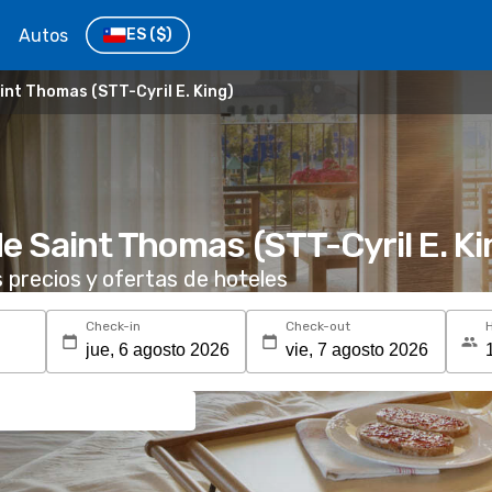
Autos
ES
($)
int Thomas (STT-Cyril E. King)
e Saint Thomas (STT-Cyril E. Ki
s precios y ofertas de hoteles
Check-in
Check-out