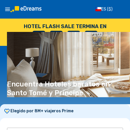
ES
($)
HOTEL FLASH SALE TERMINA EN
--
:
--
:
--
:
--
DÍAS
HORAS
MINUTOS
SEGUNDOS
Encuentra Hoteles baratos en
Santo Tomé y Príncipe
Elegido por 8M+ viajeros Prime